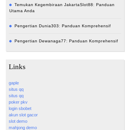
Temukan Kegembiraan JakartaSlot88: Panduan
Utama Anda
Pengertian Dunia303: Panduan Komprehensif
Pengertian Dewanaga77: Panduan Komprehensif
Links
gaple
situs qq
situs qq
poker pkv
login sbobet
akun slot gacor
slot demo
mahjong demo