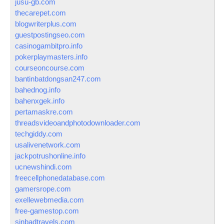
jusu-gb.com
thecarepet.com
blogwriterplus.com
guestpostingseo.com
casinogambitpro.info
pokerplaymasters.info
courseoncourse.com
bantinbatdongsan247.com
bahednog.info
bahenxgek.info
pertamaskre.com
threadsvideoandphotodownloader.com
techgiddy.com
usalivenetwork.com
jackpotrushonline.info
ucnewshindi.com
freecellphonedatabase.com
gamersrope.com
exellewebmedia.com
free-gamestop.com
sinbadtravels.com