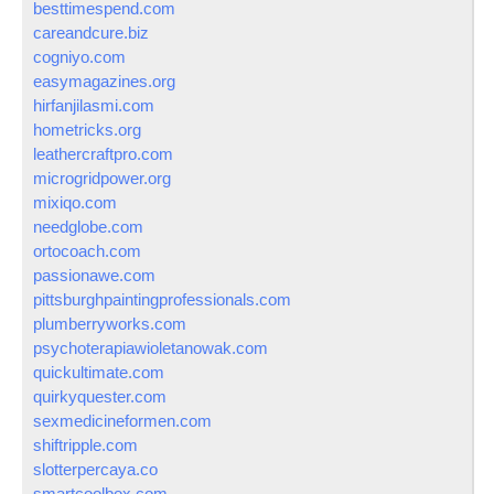
besttimespend.com
careandcure.biz
cogniyo.com
easymagazines.org
hirfanjilasmi.com
hometricks.org
leathercraftpro.com
microgridpower.org
mixiqo.com
needglobe.com
ortocoach.com
passionawe.com
pittsburghpaintingprofessionals.com
plumberryworks.com
psychoterapiawioletanowak.com
quickultimate.com
quirkyquester.com
sexmedicineformen.com
shiftripple.com
slotterpercaya.co
smartcoolbox.com