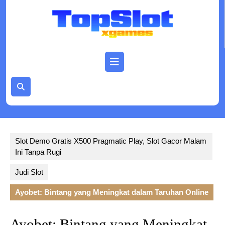
Skip
to
content
Open
Button
Slot Demo Gratis X500 Pragmatic Play, Slot Gacor Malam
Ini Tanpa Rugi
Judi Slot
Ayobet: Bintang yang Meningkat dalam Taruhan Online
Ayobet: Bintang yang Meningkat