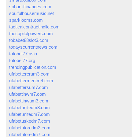
sohanjitfinances.com
soulfulhousemusic.net
sparklooms.com
tacticalcontractingllc.com
thecapitalpowers.com
tobabet88slot3.com
todayscurrentnews.com
totobet77.asia
totobet77.org
trendingpublication.com
ufabettererum3.com
ufabettermentm4.com
ufabettersum7.com
ufabettinwm7.com
ufabettinwum3.com
ufabetunitedm3.com
ufabetunitedm7.com
ufabetuskedm7.com
ufabetutoredm3.com
ufabetutoredm7.com