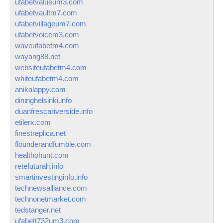
ufabetvalueum3.com
ufabetvaultm7.com
ufabetvillageum7.com
ufabetvoicem3.com
waveufabetm4.com
wayang88.net
websiteufabetm4.com
whiteufabetm4.com
anikalappy.com
dininghelsinki.info
duanfrescariverside.info
etilerx.com
finestreplica.net
flounderandfumble.com
healthohunt.com
retefuturah.info
smartinvestinginfo.info
technewsalliance.com
technonetmarket.com
tedstanger.net
ufabett732um3.com