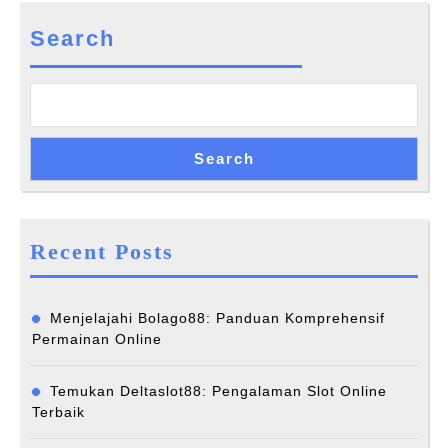
post:
post:
Search
Search
Recent Posts
Menjelajahi Bolago88: Panduan Komprehensif
Permainan Online
Temukan Deltaslot88: Pengalaman Slot Online
Terbaik