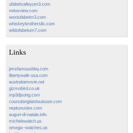
ufabetvalleyum3.com
veloxview.com
westufabetm3.com
whiskeybrothersllc.com
wildufabetum7.com
Links
jimsfamousbbq.com
libertywalk-usa.com
australiamovie.net
gizmobird.co.uk
mp3djsong.com
coursdanglaistoulouse.com
neptunuslex.com
auguri-di-natale.info
michelewatch.us
omega--watches.us