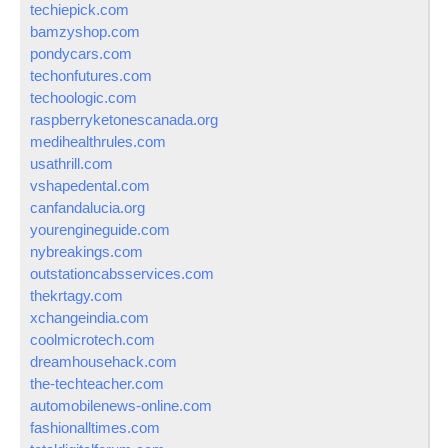
techiepick.com
bamzyshop.com
pondycars.com
techonfutures.com
techoologic.com
raspberryketonescanada.org
medihealthrules.com
usathrill.com
vshapedental.com
canfandalucia.org
yourengineguide.com
nybreakings.com
outstationcabsservices.com
thekrtagy.com
xchangeindia.com
coolmicrotech.com
dreamhousehack.com
the-techteacher.com
automobilenews-online.com
fashionalltimes.com