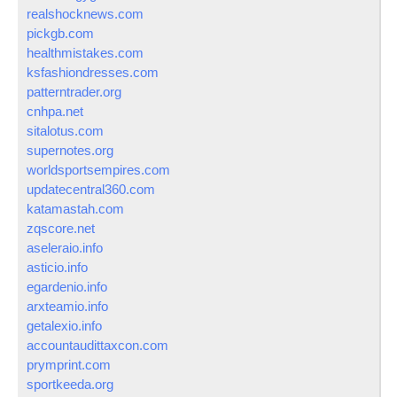
realshocknews.com
pickgb.com
healthmistakes.com
ksfashiondresses.com
patterntrader.org
cnhpa.net
sitalotus.com
supernotes.org
worldsportsempires.com
updatecentral360.com
katamastah.com
zqscore.net
aseleraio.info
asticio.info
egardenio.info
arxteamio.info
getalexio.info
accountaudittaxcon.com
prymprint.com
sportkeeda.org