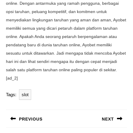
online. Dengan antarmuka yang ramah pengguna, berbagai
opsi taruhan, peluang kompetitif, dan komitmen untuk
menyediakan lingkungan taruhan yang aman dan aman, Ayobet
memiliki semua yang dicari petaruh dalam platform taruhan
online. Apakah Anda seorang petaruh berpengalaman atau
pendatang baru di dunia taruhan online, Ayobet memiliki
sesuatu untuk ditawarkan. Jadi mengapa tidak mencoba Ayobet
hari ini dan lihat sendiri mengapa itu dengan cepat menjadi
salah satu platform taruhan online paling populer di sekitar.
[ad_2]
Tags:
slot
Post
PREVIOUS
NEXT
navigation
Previous
Next