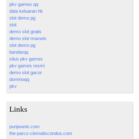
pkv games qq
data keluaran hk
slot demo pg
slot
demo slot gratis
demo slot maxwin
slot demo pg
bandarqq
situs pkv games
pkv games resmi
demo slot gacor
dominoqq
pkv
Links
punjwanis.com
the-parcs-clematiscondos.com