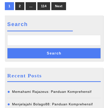
Posts
1
2
…
114
Next
pagination
Search
Search
Recent Posts
Memahami Rajazeus: Panduan Komprehensif
Menjelajahi Bolago88: Panduan Komprehensif