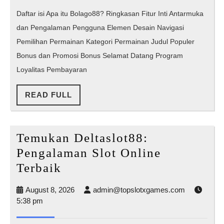
Permainan
Daftar isi Apa itu Bolago88? Ringkasan Fitur Inti Antarmuka
Online
dan Pengalaman Pengguna Elemen Desain Navigasi
Pemilihan Permainan Kategori Permainan Judul Populer
Bonus dan Promosi Bonus Selamat Datang Program
Loyalitas Pembayaran
READ
READ FULL
FULL
Temukan Deltaslot88:
Pengalaman Slot Online
Temukan
Terbaik
Deltaslot88:
August
admin@top
August 8, 2026
admin@topslotxgames.com
Pengalaman
8,
5:38 pm
Slot
2026