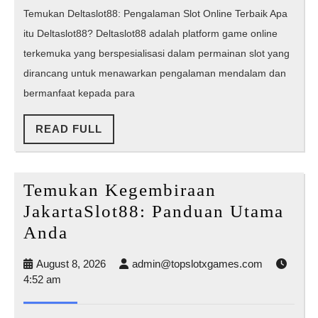
Online
Temukan Deltaslot88: Pengalaman Slot Online Terbaik Apa
Terbaik
itu Deltaslot88? Deltaslot88 adalah platform game online
terkemuka yang berspesialisasi dalam permainan slot yang
dirancang untuk menawarkan pengalaman mendalam dan
bermanfaat kepada para
READ
READ FULL
FULL
Temukan Kegembiraan
JakartaSlot88: Panduan Utama
Temukan
Anda
Kegembiraan
August
admin@top
August 8, 2026
admin@topslotxgames.com
JakartaSlot88:
8,
4:52 am
Panduan
2026
Utama