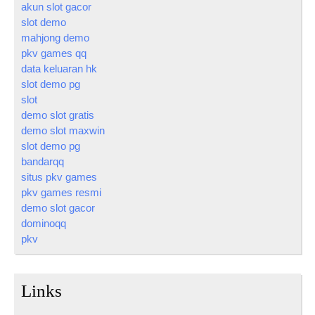
akun slot gacor
slot demo
mahjong demo
pkv games qq
data keluaran hk
slot demo pg
slot
demo slot gratis
demo slot maxwin
slot demo pg
bandarqq
situs pkv games
pkv games resmi
demo slot gacor
dominoqq
pkv
Links