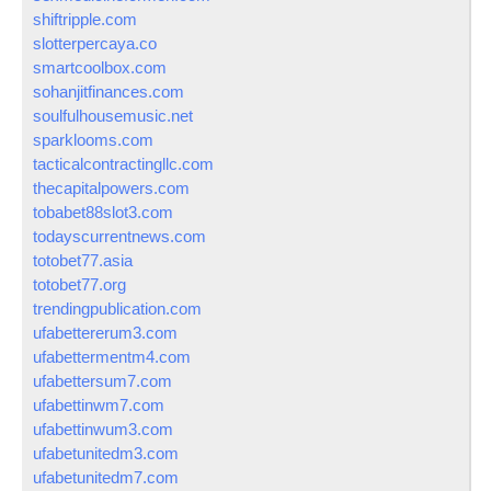
shiftripple.com
slotterpercaya.co
smartcoolbox.com
sohanjitfinances.com
soulfulhousemusic.net
sparklooms.com
tacticalcontractingllc.com
thecapitalpowers.com
tobabet88slot3.com
todayscurrentnews.com
totobet77.asia
totobet77.org
trendingpublication.com
ufabettererum3.com
ufabettermentm4.com
ufabettersum7.com
ufabettinwm7.com
ufabettinwum3.com
ufabetunitedm3.com
ufabetunitedm7.com