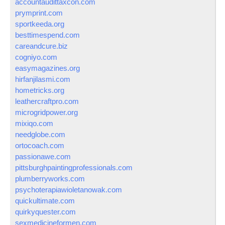
accountaudittaxcon.com
prymprint.com
sportkeeda.org
besttimespend.com
careandcure.biz
cogniyo.com
easymagazines.org
hirfanjilasmi.com
hometricks.org
leathercraftpro.com
microgridpower.org
mixiqo.com
needglobe.com
ortocoach.com
passionawe.com
pittsburghpaintingprofessionals.com
plumberryworks.com
psychoterapiawioletanowak.com
quickultimate.com
quirkyquester.com
sexmedicineformen.com