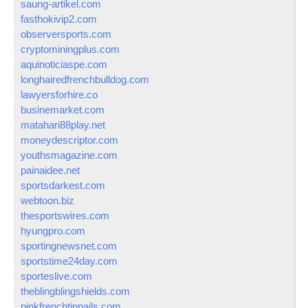
saung-artikel.com
fasthokivip2.com
observersports.com
cryptominingplus.com
aquinoticiaspe.com
longhairedfrenchbulldog.com
lawyersforhire.co
businemarket.com
matahari88play.net
moneydescriptor.com
youthsmagazine.com
painaidee.net
sportsdarkest.com
webtoon.biz
thesportswires.com
hyungpro.com
sportingnewsnet.com
sportstime24day.com
sporteslive.com
theblingblingshields.com
pinkfrenchtipnails.com