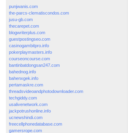
punjwanis.com
the-parcs-clematiscondos.com
jusu-gb.com
thecarepet.com
blogwriterplus.com
guestpostingseo.com
casinogambitpro.info
pokerplaymasters.info
courseoncourse.com
bantinbatdongsan247.com
bahednog.info
bahenxgek.info
pertamaskre.com
threadsvideoandphotodownloader.com
techgiddy.com
usalivenetwork.com
jackpotrushonline.info
ucnewshindi.com
freecellphonedatabase.com
gamersrope.com