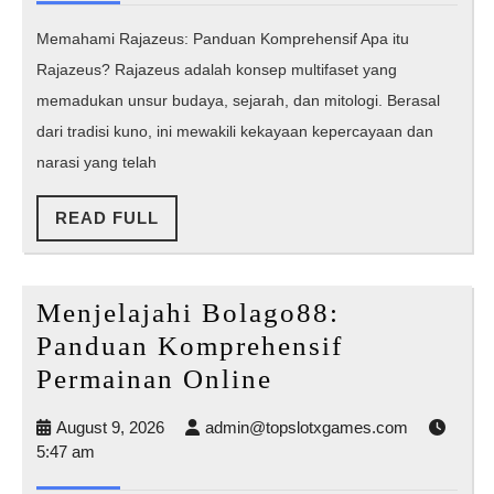
Memahami Rajazeus: Panduan Komprehensif Apa itu
Rajazeus? Rajazeus adalah konsep multifaset yang
memadukan unsur budaya, sejarah, dan mitologi. Berasal
dari tradisi kuno, ini mewakili kekayaan kepercayaan dan
narasi yang telah
READ
READ FULL
FULL
Menjelajahi Bolago88:
Panduan Komprehensif
Menjelajahi
Permainan Online
Bolago88:
August
admin@top
August 9, 2026
admin@topslotxgames.com
Panduan
9,
5:47 am
Komprehensif
2026