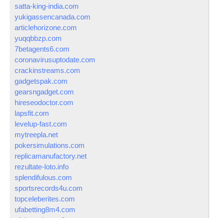
satta-king-india.com
yukigassencanada.com
articlehorizone.com
yuqqbbzp.com
7betagents6.com
coronavirusuptodate.com
crackinstreams.com
gadgetspak.com
gearsngadget.com
hireseodoctor.com
lapsfit.com
levelup-fast.com
mytreepla.net
pokersimulations.com
replicamanufactory.net
rezultate-loto.info
splendifulous.com
sportsrecords4u.com
topceleberites.com
ufabetting8m4.com