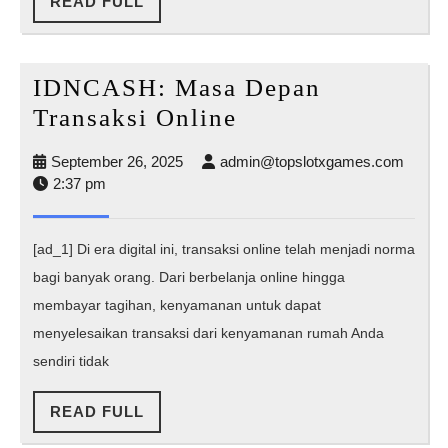
READ
READ FULL
FULL
IDNCASH: Masa Depan
IDNCASH:
Transaksi Online
Masa
September
admin
September 26, 2025
admin@topslotxgames.com
Depan
26,
2:37 pm
Transaksi
2025
Online
[ad_1] Di era digital ini, transaksi online telah menjadi norma
bagi banyak orang. Dari berbelanja online hingga
membayar tagihan, kenyamanan untuk dapat
menyelesaikan transaksi dari kenyamanan rumah Anda
sendiri tidak
READ
READ FULL
FULL