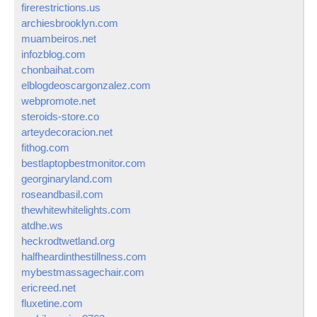
firerestrictions.us
archiesbrooklyn.com
muambeiros.net
infozblog.com
chonbaihat.com
elblogdeoscargonzalez.com
webpromote.net
steroids-store.co
arteydecoracion.net
fithog.com
bestlaptopbestmonitor.com
georginaryland.com
roseandbasil.com
thewhitewhitelights.com
atdhe.ws
heckrodtwetland.org
halfheardinthestillness.com
mybestmassagechair.com
ericreed.net
fluxetine.com