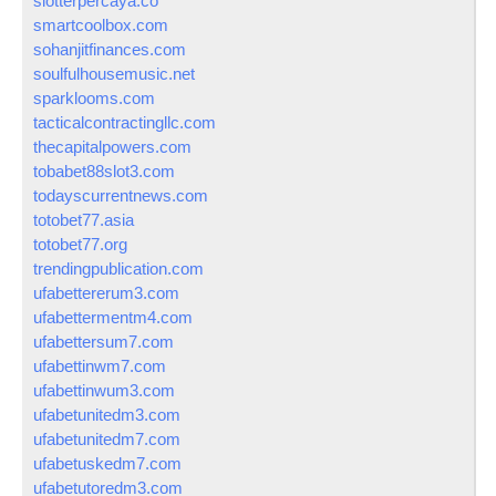
slotterpercaya.co
smartcoolbox.com
sohanjitfinances.com
soulfulhousemusic.net
sparklooms.com
tacticalcontractingllc.com
thecapitalpowers.com
tobabet88slot3.com
todayscurrentnews.com
totobet77.asia
totobet77.org
trendingpublication.com
ufabettererum3.com
ufabettermentm4.com
ufabettersum7.com
ufabettinwm7.com
ufabettinwum3.com
ufabetunitedm3.com
ufabetunitedm7.com
ufabetuskedm7.com
ufabetutoredm3.com