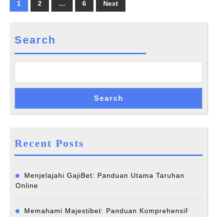
Posts
1
2
…
6
Next
pagination
Search
Search
Recent Posts
Menjelajahi GajiBet: Panduan Utama Taruhan
Online
Memahami Majestibet: Panduan Komprehensif