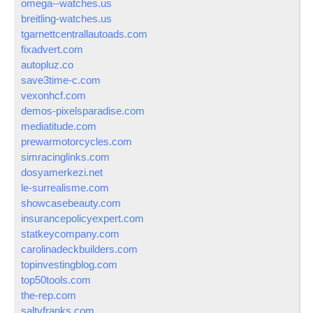
omega--watches.us
breitling-watches.us
tgarnettcentrallautoads.com
fixadvert.com
autopluz.co
save3time-c.com
vexonhcf.com
demos-pixelsparadise.com
mediatitude.com
prewarmotorcycles.com
simracinglinks.com
dosyamerkezi.net
le-surrealisme.com
showcasebeauty.com
insurancepolicyexpert.com
statkeycompany.com
carolinadeckbuilders.com
topinvestingblog.com
top50tools.com
the-rep.com
saltyfranks.com