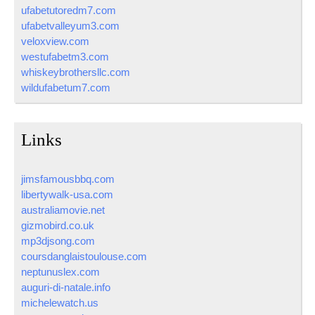
ufabetutoredm7.com
ufabetvalleyum3.com
veloxview.com
westufabetm3.com
whiskeybrothersllc.com
wildufabetum7.com
Links
jimsfamousbbq.com
libertywalk-usa.com
australiamovie.net
gizmobird.co.uk
mp3djsong.com
coursdanglaistoulouse.com
neptunuslex.com
auguri-di-natale.info
michelewatch.us