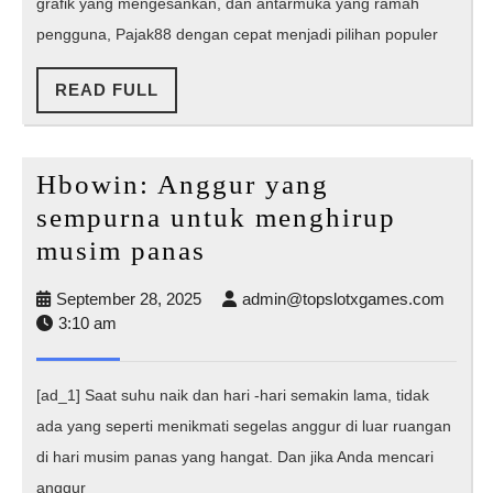
grafik yang mengesankan, dan antarmuka yang ramah
pengguna, Pajak88 dengan cepat menjadi pilihan populer
READ
READ FULL
FULL
Hbowin: Anggur yang
sempurna untuk menghirup
Hbowin:
musim panas
Anggur
September
admin
September 28, 2025
admin@topslotxgames.com
yang
28,
3:10 am
sempurna
2025
untuk
[ad_1] Saat suhu naik dan hari -hari semakin lama, tidak
menghirup
ada yang seperti menikmati segelas anggur di luar ruangan
musim
di hari musim panas yang hangat. Dan jika Anda mencari
panas
anggur