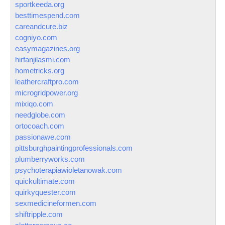
sportkeeda.org
besttimespend.com
careandcure.biz
cogniyo.com
easymagazines.org
hirfanjilasmi.com
hometricks.org
leathercraftpro.com
microgridpower.org
mixiqo.com
needglobe.com
ortocoach.com
passionawe.com
pittsburghpaintingprofessionals.com
plumberryworks.com
psychoterapiawioletanowak.com
quickultimate.com
quirkyquester.com
sexmedicineformen.com
shiftripple.com