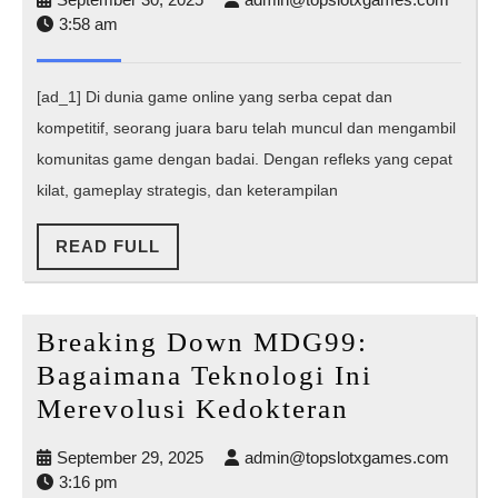
Gaming
30,
3:58 am
Baru:
2025
Jagoan88
[ad_1] Di dunia game online yang serba cepat dan
Membawa
kompetitif, seorang juara baru telah muncul dan mengambil
Dunia
komunitas game dengan badai. Dengan refleks yang cepat
Permainan
kilat, gameplay strategis, dan keterampilan
Online
READ
READ FULL
FULL
Breaking Down MDG99:
Bagaimana Teknologi Ini
Breaking
Merevolusi Kedokteran
Down
September
admin
September 29, 2025
admin@topslotxgames.com
MDG99:
29,
3:16 pm