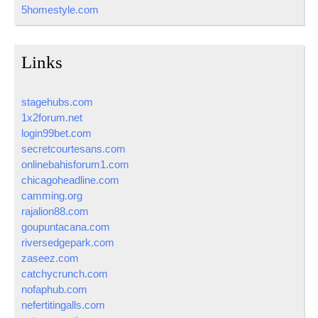
5homestyle.com
Links
stagehubs.com
1x2forum.net
login99bet.com
secretcourtesans.com
onlinebahisforum1.com
chicagoheadline.com
camming.org
rajalion88.com
goupuntacana.com
riversedgepark.com
zaseez.com
catchycrunch.com
nofaphub.com
nefertitingalls.com