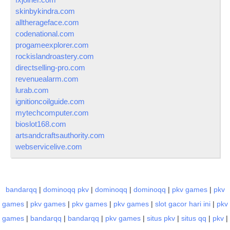
skinbykindra.com
alltherageface.com
codenational.com
progameexplorer.com
rockislandroastery.com
directselling-pro.com
revenuealarm.com
lurab.com
ignitioncoilguide.com
mytechcomputer.com
bioslot168.com
artsandcraftsauthority.com
webservicelive.com
bandarqq
|
dominoqq pkv
|
dominoqq
|
dominoqq
|
pkv games
|
pkv
games
|
pkv games
|
pkv games
|
pkv games
|
slot gacor hari ini
|
pkv
games
|
bandarqq
|
bandarqq
|
pkv games
|
situs pkv
|
situs qq
|
pkv
|