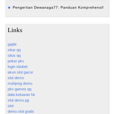
Pengertian Dewanaga77: Panduan Komprehensif
Links
gaple
situs qq
situs qq
poker pkv
login sbobet
akun slot gacor
slot demo
mahjong demo
pkv games qq
data keluaran hk
slot demo pg
slot
demo slot gratis