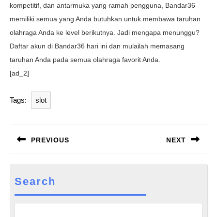
kompetitif, dan antarmuka yang ramah pengguna, Bandar36
memiliki semua yang Anda butuhkan untuk membawa taruhan
olahraga Anda ke level berikutnya. Jadi mengapa menunggu?
Daftar akun di Bandar36 hari ini dan mulailah memasang
taruhan Anda pada semua olahraga favorit Anda.
[ad_2]
Tags:
slot
Post
PREVIOUS
NEXT
navigation
Previous
Next
post:
post:
Search