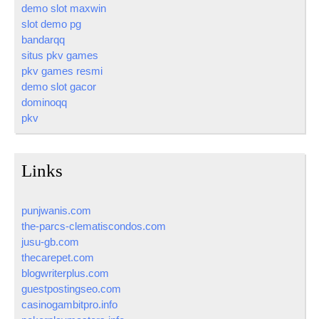
demo slot maxwin
slot demo pg
bandarqq
situs pkv games
pkv games resmi
demo slot gacor
dominoqq
pkv
Links
punjwanis.com
the-parcs-clematiscondos.com
jusu-gb.com
thecarepet.com
blogwriterplus.com
guestpostingseo.com
casinogambitpro.info