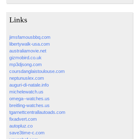
Links
jimsfamousbbq.com
libertywalk-usa.com
australiamovie.net
gizmobird.co.uk
mp3djsong.com
coursdanglaistoulouse.com
neptunuslex.com
auguri-di-natale.info
michelewatch.us
omega--watches.us
breitling-watches.us
tgarnettcentrallautoads.com
fixadvert.com
autopluz.co
save3time-c.com