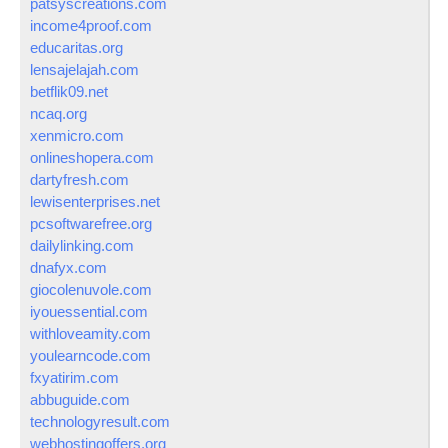
patsyscreations.com
income4proof.com
educaritas.org
lensajelajah.com
betflik09.net
ncaq.org
xenmicro.com
onlineshopera.com
dartyfresh.com
lewisenterprises.net
pcsoftwarefree.org
dailylinking.com
dnafyx.com
giocolenuvole.com
iyouessential.com
withloveamity.com
youlearncode.com
fxyatirim.com
abbuguide.com
technologyresult.com
webhostingoffers.org