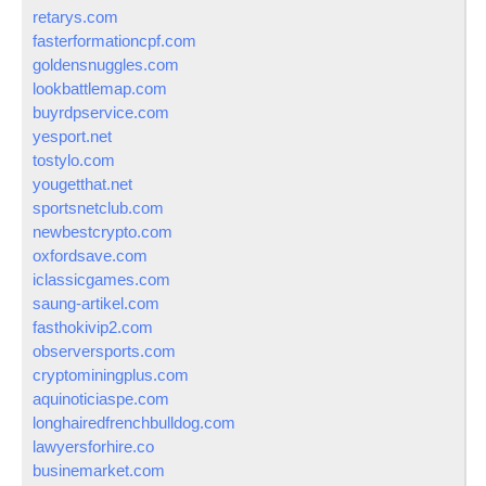
retarys.com
fasterformationcpf.com
goldensnuggles.com
lookbattlemap.com
buyrdpservice.com
yesport.net
tostylo.com
yougetthat.net
sportsnetclub.com
newbestcrypto.com
oxfordsave.com
iclassicgames.com
saung-artikel.com
fasthokivip2.com
observersports.com
cryptominingplus.com
aquinoticiaspe.com
longhairedfrenchbulldog.com
lawyersforhire.co
businemarket.com