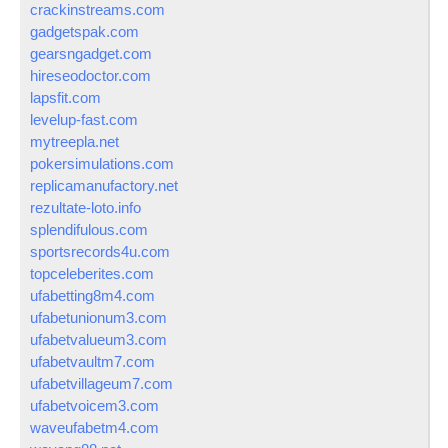
crackinstreams.com
gadgetspak.com
gearsngadget.com
hireseodoctor.com
lapsfit.com
levelup-fast.com
mytreepla.net
pokersimulations.com
replicamanufactory.net
rezultate-loto.info
splendifulous.com
sportsrecords4u.com
topceleberites.com
ufabetting8m4.com
ufabetunionum3.com
ufabetvalueum3.com
ufabetvaultm7.com
ufabetvillageum7.com
ufabetvoicem3.com
waveufabetm4.com