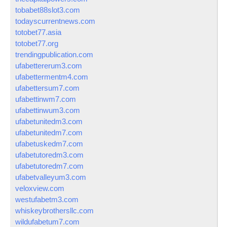
tobabet88slot3.com
todayscurrentnews.com
totobet77.asia
totobet77.org
trendingpublication.com
ufabettererum3.com
ufabettermentm4.com
ufabettersum7.com
ufabettinwm7.com
ufabettinwum3.com
ufabetunitedm3.com
ufabetunitedm7.com
ufabetuskedm7.com
ufabetutoredm3.com
ufabetutoredm7.com
ufabetvalleyum3.com
veloxview.com
westufabetm3.com
whiskeybrothersllc.com
wildufabetum7.com