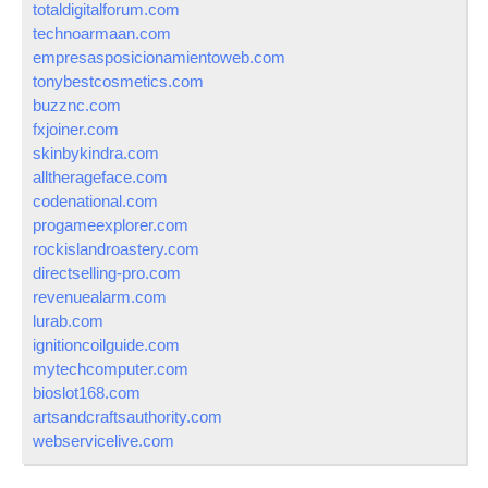
totaldigitalforum.com
technoarmaan.com
empresasposicionamientoweb.com
tonybestcosmetics.com
buzznc.com
fxjoiner.com
skinbykindra.com
alltherageface.com
codenational.com
progameexplorer.com
rockislandroastery.com
directselling-pro.com
revenuealarm.com
lurab.com
ignitioncoilguide.com
mytechcomputer.com
bioslot168.com
artsandcraftsauthority.com
webservicelive.com