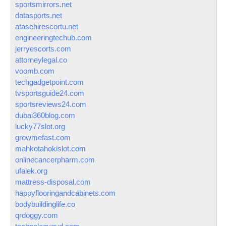
sportsmirrors.net
datasports.net
atasehirescortu.net
engineeringtechub.com
jerryescorts.com
attorneylegal.co
voomb.com
techgadgetpoint.com
tvsportsguide24.com
sportsreviews24.com
dubai360blog.com
lucky77slot.org
growmefast.com
mahkotahokislot.com
onlinecancerpharm.com
ufalek.org
mattress-disposal.com
happyflooringandcabinets.com
bodybuildinglife.co
qrdoggy.com