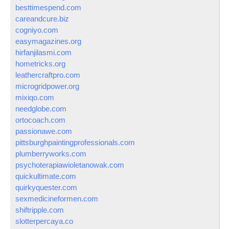
besttimespend.com
careandcure.biz
cogniyo.com
easymagazines.org
hirfanjilasmi.com
hometricks.org
leathercraftpro.com
microgridpower.org
mixiqo.com
needglobe.com
ortocoach.com
passionawe.com
pittsburghpaintingprofessionals.com
plumberryworks.com
psychoterapiawioletanowak.com
quickultimate.com
quirkyquester.com
sexmedicineformen.com
shiftripple.com
slotterpercaya.co