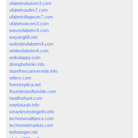
ufabetvalueum3.com
ufabetvaultm7.com
ufabetvillageum7.com
ufabetvoicem3.com
waveufabetm4.com
wayang88.net
websiteufabetm4.com
whiteufabetm4.com
anikalappy.com
dininghelsinki.info
duanfrescariverside.info
etilerx.com
finestreplica.net
flounderandfumble.com
healthohunt.com
retefuturah.info
smartinvestinginfo.info
technewsalliance.com
technonetmarket.com
tedstanger.net