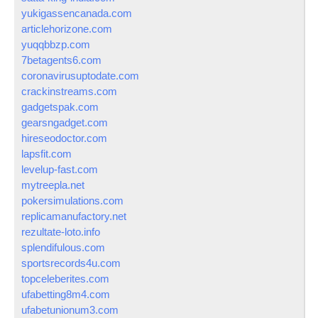
yukigassencanada.com
articlehorizone.com
yuqqbbzp.com
7betagents6.com
coronavirusuptodate.com
crackinstreams.com
gadgetspak.com
gearsngadget.com
hireseodoctor.com
lapsfit.com
levelup-fast.com
mytreepla.net
pokersimulations.com
replicamanufactory.net
rezultate-loto.info
splendifulous.com
sportsrecords4u.com
topceleberites.com
ufabetting8m4.com
ufabetunionum3.com