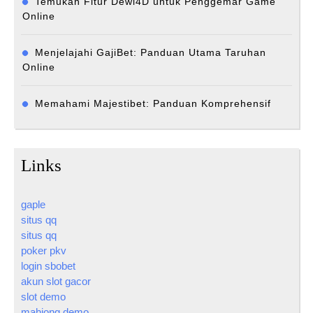
Temukan Fitur Dewi4D untuk Penggemar Game
Online
Menjelajahi GajiBet: Panduan Utama Taruhan
Online
Memahami Majestibet: Panduan Komprehensif
Links
gaple
situs qq
situs qq
poker pkv
login sbobet
akun slot gacor
slot demo
mahjong demo