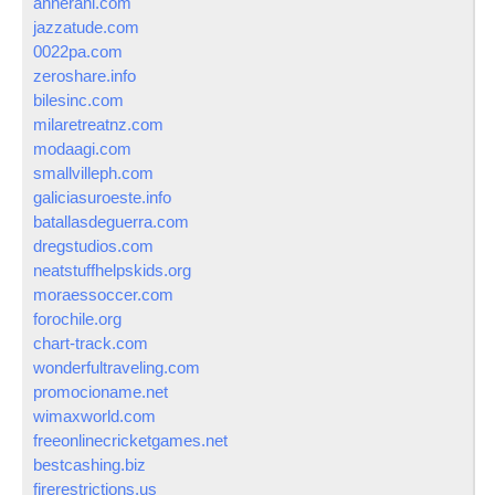
annerani.com
jazzatude.com
0022pa.com
zeroshare.info
bilesinc.com
milaretreatnz.com
modaagi.com
smallvilleph.com
galiciasuroeste.info
batallasdeguerra.com
dregstudios.com
neatstuffhelpskids.org
moraessoccer.com
forochile.org
chart-track.com
wonderfultraveling.com
promocioname.net
wimaxworld.com
freeonlinecricketgames.net
bestcashing.biz
firerestrictions.us