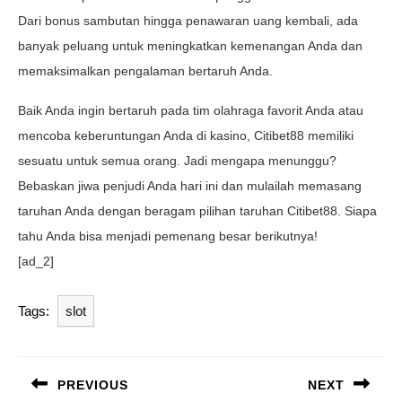
Dari bonus sambutan hingga penawaran uang kembali, ada
banyak peluang untuk meningkatkan kemenangan Anda dan
memaksimalkan pengalaman bertaruh Anda.
Baik Anda ingin bertaruh pada tim olahraga favorit Anda atau
mencoba keberuntungan Anda di kasino, Citibet88 memiliki
sesuatu untuk semua orang. Jadi mengapa menunggu?
Bebaskan jiwa penjudi Anda hari ini dan mulailah memasang
taruhan Anda dengan beragam pilihan taruhan Citibet88. Siapa
tahu Anda bisa menjadi pemenang besar berikutnya!
[ad_2]
Tags:
slot
Post
PREVIOUS
NEXT
navigation