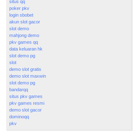
situs qq
poker pkv
login sbobet
akun slot gacor
slot demo
mahjong demo
pkv games qq
data keluaran hk
slot demo pg
slot
demo slot gratis
demo slot maxwin
slot demo pg
bandarqq
situs pkv games
pkv games resmi
demo slot gacor
dominoqq
pkv