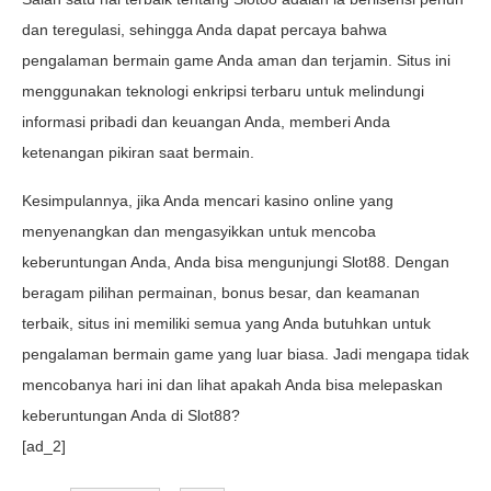
dan teregulasi, sehingga Anda dapat percaya bahwa
pengalaman bermain game Anda aman dan terjamin. Situs ini
menggunakan teknologi enkripsi terbaru untuk melindungi
informasi pribadi dan keuangan Anda, memberi Anda
ketenangan pikiran saat bermain.
Kesimpulannya, jika Anda mencari kasino online yang
menyenangkan dan mengasyikkan untuk mencoba
keberuntungan Anda, Anda bisa mengunjungi Slot88. Dengan
beragam pilihan permainan, bonus besar, dan keamanan
terbaik, situs ini memiliki semua yang Anda butuhkan untuk
pengalaman bermain game yang luar biasa. Jadi mengapa tidak
mencobanya hari ini dan lihat apakah Anda bisa melepaskan
keberuntungan Anda di Slot88?
[ad_2]