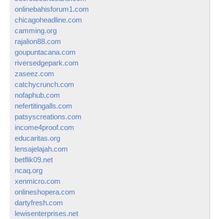
onlinebahisforum1.com
chicagoheadline.com
camming.org
rajalion88.com
goupuntacana.com
riversedgepark.com
zaseez.com
catchycrunch.com
nofaphub.com
nefertitingalls.com
patsyscreations.com
income4proof.com
educaritas.org
lensajelajah.com
betflik09.net
ncaq.org
xenmicro.com
onlineshopera.com
dartyfresh.com
lewisenterprises.net