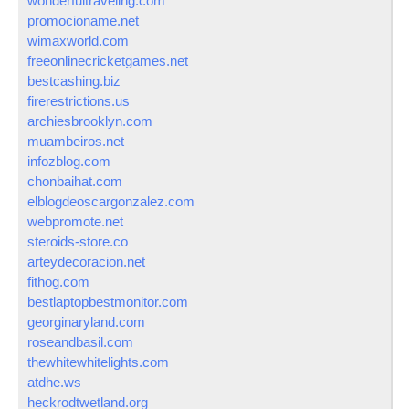
wonderfultraveling.com
promocioname.net
wimaxworld.com
freeonlinecricketgames.net
bestcashing.biz
firerestrictions.us
archiesbrooklyn.com
muambeiros.net
infozblog.com
chonbaihat.com
elblogdeoscargonzalez.com
webpromote.net
steroids-store.co
arteydecoracion.net
fithog.com
bestlaptopbestmonitor.com
georginaryland.com
roseandbasil.com
thewhitewhitelights.com
atdhe.ws
heckrodtwetland.org