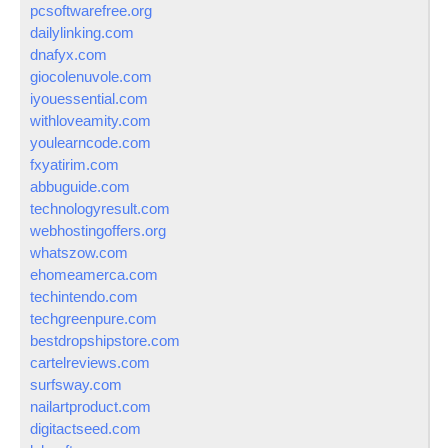
pcsoftwarefree.org
dailylinking.com
dnafyx.com
giocolenuvole.com
iyouessential.com
withloveamity.com
youlearncode.com
fxyatirim.com
abbuguide.com
technologyresult.com
webhostingoffers.org
whatszow.com
ehomeamerca.com
techintendo.com
techgreenpure.com
bestdropshipstore.com
cartelreviews.com
surfsway.com
nailartproduct.com
digitactseed.com