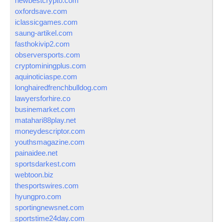
newbestcrypto.com
oxfordsave.com
iclassicgames.com
saung-artikel.com
fasthokivip2.com
observersports.com
cryptominingplus.com
aquinoticiaspe.com
longhairedfrenchbulldog.com
lawyersforhire.co
businemarket.com
matahari88play.net
moneydescriptor.com
youthsmagazine.com
painaidee.net
sportsdarkest.com
webtoon.biz
thesportswires.com
hyungpro.com
sportingnewsnet.com
sportstime24day.com