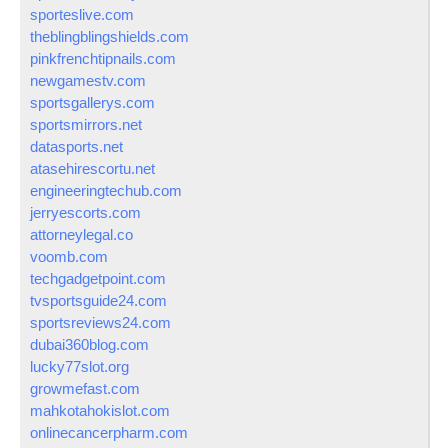
sporteslive.com
theblingblingshields.com
pinkfrenchtipnails.com
newgamestv.com
sportsgallerys.com
sportsmirrors.net
datasports.net
atasehirescortu.net
engineeringtechub.com
jerryescorts.com
attorneylegal.co
voomb.com
techgadgetpoint.com
tvsportsguide24.com
sportsreviews24.com
dubai360blog.com
lucky77slot.org
growmefast.com
mahkotahokislot.com
onlinecancerpharm.com