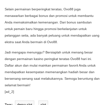
Selain permainan berperingkat teratas, Ovo88 juga
menawarkan berbagai bonus dan promosi untuk membantu
Anda memaksimalkan kemenangan. Dari bonus sambutan
untuk pemain baru hingga promosi berkelanjutan untuk
pelanggan setia, ada banyak peluang untuk mendapatkan uang
ekstra saat Anda bermain di Ovo88.
Jadi mengapa menunggu? Bersiaplah untuk menang besar
dengan permainan kasino peringkat teratas Ovo88 hari ini.
Daftar akun dan mulai mainkan permainan favorit Anda untuk
mendapatkan kesempatan memenangkan hadiah besar dan
bersenang-senang saat melakukannya. Semoga beruntung dan
selamat bermain!
[ad_2]
Tags:
demo slot
,
slot