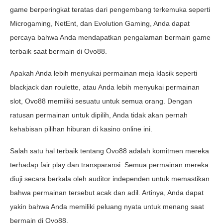
game berperingkat teratas dari pengembang terkemuka seperti
Microgaming, NetEnt, dan Evolution Gaming, Anda dapat
percaya bahwa Anda mendapatkan pengalaman bermain game
terbaik saat bermain di Ovo88.
Apakah Anda lebih menyukai permainan meja klasik seperti
blackjack dan roulette, atau Anda lebih menyukai permainan
slot, Ovo88 memiliki sesuatu untuk semua orang. Dengan
ratusan permainan untuk dipilih, Anda tidak akan pernah
kehabisan pilihan hiburan di kasino online ini.
Salah satu hal terbaik tentang Ovo88 adalah komitmen mereka
terhadap fair play dan transparansi. Semua permainan mereka
diuji secara berkala oleh auditor independen untuk memastikan
bahwa permainan tersebut acak dan adil. Artinya, Anda dapat
yakin bahwa Anda memiliki peluang nyata untuk menang saat
bermain di Ovo88.