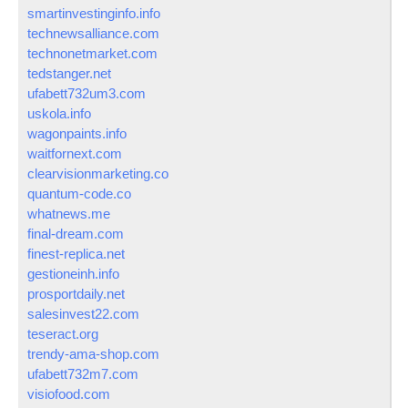
smartinvestinginfo.info
technewsalliance.com
technonetmarket.com
tedstanger.net
ufabett732um3.com
uskola.info
wagonpaints.info
waitfornext.com
clearvisionmarketing.co
quantum-code.co
whatnews.me
final-dream.com
finest-replica.net
gestioneinh.info
prosportdaily.net
salesinvest22.com
teseract.org
trendy-ama-shop.com
ufabett732m7.com
visiofood.com