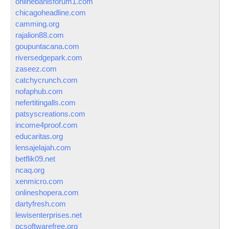
onlinebahisforum1.com
chicagoheadline.com
camming.org
rajalion88.com
goupuntacana.com
riversedgepark.com
zaseez.com
catchycrunch.com
nofaphub.com
nefertitingalls.com
patsyscreations.com
income4proof.com
educaritas.org
lensajelajah.com
betflik09.net
ncaq.org
xenmicro.com
onlineshopera.com
dartyfresh.com
lewisenterprises.net
pcsoftwarefree.org