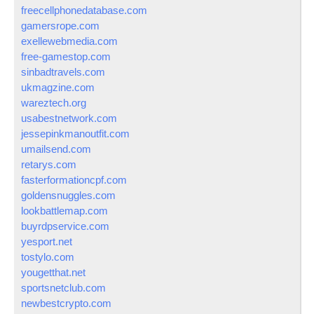
freecellphonedatabase.com
gamersrope.com
exellewebmedia.com
free-gamestop.com
sinbadtravels.com
ukmagzine.com
wareztech.org
usabestnetwork.com
jessepinkmanoutfit.com
umailsend.com
retarys.com
fasterformationcpf.com
goldensnuggles.com
lookbattlemap.com
buyrdpservice.com
yesport.net
tostylo.com
yougetthat.net
sportsnetclub.com
newbestcrypto.com