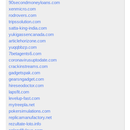
90secondmoneyloans.com
xenmicro.com
rodrovers.com
tripssolution.com
satta-king-india.com
yukigassencanada.com
articlehorizone.com
yuqqbbzp.com
7betagents6.com
coronavirusuptodate.com
crackinstreams.com
gadgetspak.com
gearsngadget.com
hireseodoctor.com
lapsfit.com
levelup-fast.com
mytreepla.net
pokersimulations.com
replicamanufactory.net
rezultate-loto.info