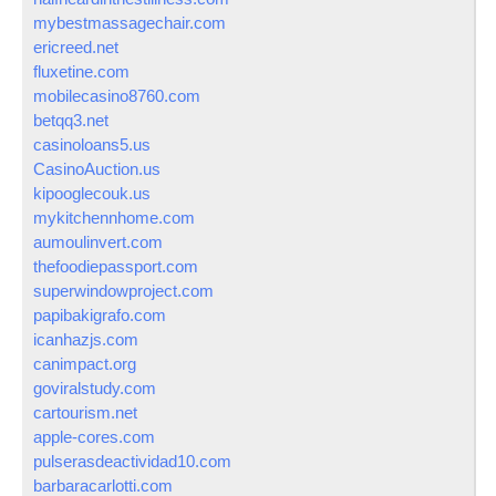
mybestmassagechair.com
ericreed.net
fluxetine.com
mobilecasino8760.com
betqq3.net
casinoloans5.us
CasinoAuction.us
kipooglecouk.us
mykitchennhome.com
aumoulinvert.com
thefoodiepassport.com
superwindowproject.com
papibakigrafo.com
icanhazjs.com
canimpact.org
goviralstudy.com
cartourism.net
apple-cores.com
pulserasdeactividad10.com
barbaracarlotti.com