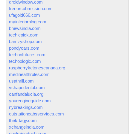
droidwindow.com
freeprsubmission.com
ufagold666.com
myinteriorblog.com
bnewsindia.com
techiepick.com
bamzyshop.com
pondycars.com
techonfutures.com
techoologic.com
raspberryketonescanada.org
medihealthrules.com
usathrill.com
vshapedental.com
canfandalucia.org
yourengineguide.com
nybreakings.com
outstationcabsservices.com
thekrtagy.com
xchangeindia.com
coolmicrotech.com