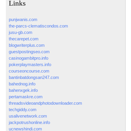
Links
punjwanis.com
the-parcs-clematiscondos.com
jusu-gb.com
thecarepet.com
blogwriterplus.com
guestpostingseo.com
casinogambitpro.info
pokerplaymasters.info
courseoncourse.com
bantinbatdongsan247.com
bahednog.info
bahenxgek.info
pertamaskre.com
threadsvideoandphotodownloader.com
techgiddy.com
usalivenetwork.com
jackpotrushonline.info
ucnewshindi.com