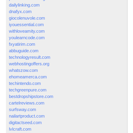
dailylinking.com
dnafyx.com
giocolenuvole.com
iyouessential.com
withloveamity.com
youlearncode.com
fxyatirim.com
abbuguide.com
technologyresult.com
webhostingoffers.org
whatszow.com
ehomeamerca.com
techintendo.com
techgreenpure.com
bestdropshipstore.com
cartelreviews.com
surfsway.com
nailartproduct.com
digitactseed.com
lvlcraft.com