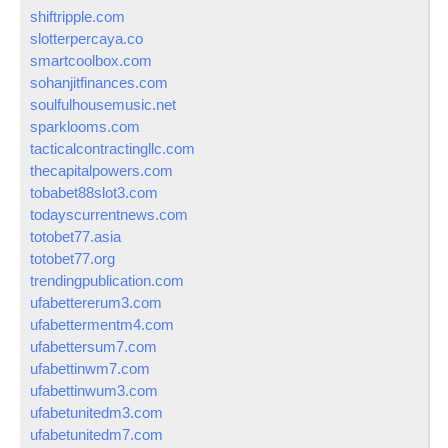
shiftripple.com
slotterpercaya.co
smartcoolbox.com
sohanjitfinances.com
soulfulhousemusic.net
sparklooms.com
tacticalcontractingllc.com
thecapitalpowers.com
tobabet88slot3.com
todayscurrentnews.com
totobet77.asia
totobet77.org
trendingpublication.com
ufabettererum3.com
ufabettermentm4.com
ufabettersum7.com
ufabettinwm7.com
ufabettinwum3.com
ufabetunitedm3.com
ufabetunitedm7.com