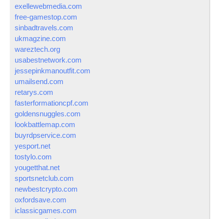
exellewebmedia.com
free-gamestop.com
sinbadtravels.com
ukmagzine.com
wareztech.org
usabestnetwork.com
jessepinkmanoutfit.com
umailsend.com
retarys.com
fasterformationcpf.com
goldensnuggles.com
lookbattlemap.com
buyrdpservice.com
yesport.net
tostylo.com
yougetthat.net
sportsnetclub.com
newbestcrypto.com
oxfordsave.com
iclassicgames.com