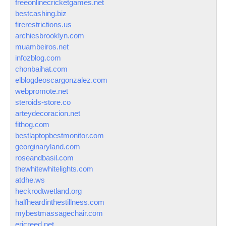
freeonlinecricketgames.net
bestcashing.biz
firerestrictions.us
archiesbrooklyn.com
muambeiros.net
infozblog.com
chonbaihat.com
elblogdeoscargonzalez.com
webpromote.net
steroids-store.co
arteydecoracion.net
fithog.com
bestlaptopbestmonitor.com
georginaryland.com
roseandbasil.com
thewhitewhitelights.com
atdhe.ws
heckrodtwetland.org
halfheardinthestillness.com
mybestmassagechair.com
ericreed.net