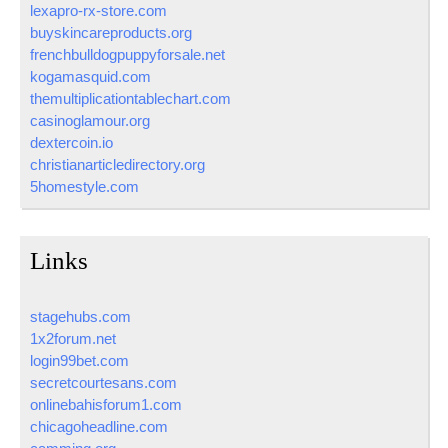
lexapro-rx-store.com
buyskincareproducts.org
frenchbulldogpuppyforsale.net
kogamasquid.com
themultiplicationtablechart.com
casinoglamour.org
dextercoin.io
christianarticledirectory.org
5homestyle.com
Links
stagehubs.com
1x2forum.net
login99bet.com
secretcourtesans.com
onlinebahisforum1.com
chicagoheadline.com