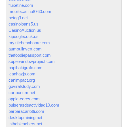
fluxetine.com
mobilecasino8760.com
betqq3.net
casinoloans5.us
CasinoAuction.us
kipooglecouk.us
mykitchennhome.com
aumoulinvert.com
thefoodiepassport.com
superwindowproject.com
papibakigrafo.com
icanhazjs.com
canimpact.org
goviralstudy.com
cartourism.net
apple-cores.com
pulserasdeactividad10.com
barbaracarlotti.com
desktopmining.net
inthebleachers.net