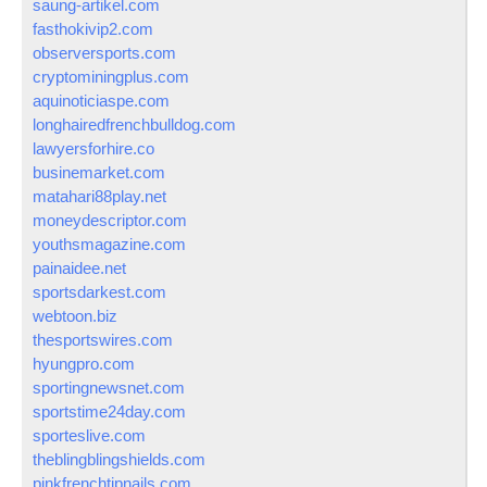
saung-artikel.com
fasthokivip2.com
observersports.com
cryptominingplus.com
aquinoticiaspe.com
longhairedfrenchbulldog.com
lawyersforhire.co
businemarket.com
matahari88play.net
moneydescriptor.com
youthsmagazine.com
painaidee.net
sportsdarkest.com
webtoon.biz
thesportswires.com
hyungpro.com
sportingnewsnet.com
sportstime24day.com
sporteslive.com
theblingblingshields.com
pinkfrenchtipnails.com