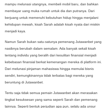
mampu melunasi utangnya, membeli mobil baru, dan bahkan
membayar uang muka rumah untuk dia dan putranya. Dari
berjuang untuk memenuhi kebutuhan hidup hingga menjalani
kehidupan mewah, kisah Sarah adalah kisah nyata dari miskin
menjadi kaya.
Namun Sarah bukan satu-satunya pemenang Jutawanbet yang
nasibnya berubah dalam semalam. Ada banyak sekali kisah
tentang individu yang beralih dari kesulitan finansial menjadi
kebebasan finansial berkat kemenangan mereka di platform ini.
Dari melunasi pinjaman mahasiswa hingga memulai bisnis
sendiri, kemungkinannya tidak terbatas bagi mereka yang
beruntung di Jutawanbet.
Tentu saja tidak semua pemain Jutawanbet akan merasakan
tingkat kesuksesan yang sama seperti Sarah dan pemenang
lainnya. Seperti bentuk perjudian apa pun, selalu ada unsur