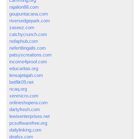
camming.org
rajalion88.com
goupuntacana.com
riversedgepark.com
zaseez.com
catchycrunch.com
nofaphub.com
nefertitingalls.com
patsyscreations.com
income4proof.com
educaritas.org
lensajelajah.com
betflik09.net
ncaq.org
xenmicro.com
onlineshopera.com
dartyfresh.com
lewisenterprises.net
pcsoftwarefree.org
dailylinking.com
dnafyx.com