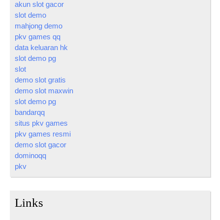
akun slot gacor
slot demo
mahjong demo
pkv games qq
data keluaran hk
slot demo pg
slot
demo slot gratis
demo slot maxwin
slot demo pg
bandarqq
situs pkv games
pkv games resmi
demo slot gacor
dominoqq
pkv
Links