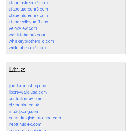
ufabetuskedm7.com
ufabetutoredm3.com
ufabetutoredm7.com
ufabetvalleyum3.com
veloxview.com
westufabetm3.com
whiskeybrothersllc.com
wildufabetum7.com
Links
jimsfamousbbq.com
libertywalk-usa.com
australiamovie.net
gizmobird.co.uk
mp3djsong.com
coursdanglaistoulouse.com
neptunuslex.com
auguri-di-natale.info