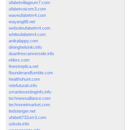
ufabetvillageum7.com
ufabetvoicem3.com
waveufabetm4.com
wayang88.net
websiteufabetm4.com
whiteufabetm4.com
anikalappy.com
dininghelsinki.info
duanfrescariverside.info
etilerx.com
finestreplica.net
flounderandfumble.com
healthohunt.com
retefuturah.info
smartinvestinginfo.info
technewsalliance.com
technonetmarket.com
tedstanger.net
ufabett732um3.com
uskola.info