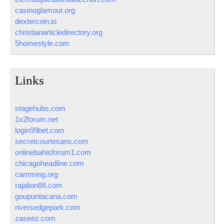
casinoglamour.org
dextercoin.io
christianarticledirectory.org
5homestyle.com
Links
stagehubs.com
1x2forum.net
login99bet.com
secretcourtesans.com
onlinebahisforum1.com
chicagoheadline.com
camming.org
rajalion88.com
goupuntacana.com
riversedgepark.com
zaseez.com