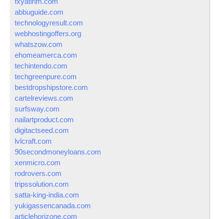
fxyatirim.com
abbuguide.com
technologyresult.com
webhostingoffers.org
whatszow.com
ehomeamerca.com
techintendo.com
techgreenpure.com
bestdropshipstore.com
cartelreviews.com
surfsway.com
nailartproduct.com
digitactseed.com
lvlcraft.com
90secondmoneyloans.com
xenmicro.com
rodrovers.com
tripssolution.com
satta-king-india.com
yukigassencanada.com
articlehorizone.com