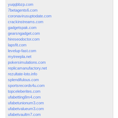
yuqqbbzp.com
7betagents6.com
coronavirusuptodate.com
crackinstreams.com
gadgetspak.com
gearsngadget.com
hireseodoctor.com
lapsfit.com
levelup-fast.com
mytreepla.net
pokersimulations.com
replicamanufactory.net
rezultate-loto.info
splendifulous.com
sportsrecords4u.com
topceleberites.com
ufabetting8m4.com
ufabetunionum3.com
ufabetvalueum3.com
ufabetvaultm7.com