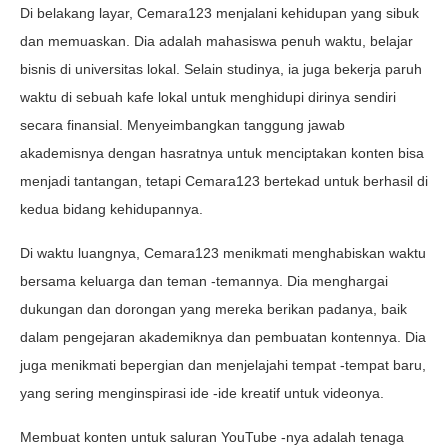
Di belakang layar, Cemara123 menjalani kehidupan yang sibuk
dan memuaskan. Dia adalah mahasiswa penuh waktu, belajar
bisnis di universitas lokal. Selain studinya, ia juga bekerja paruh
waktu di sebuah kafe lokal untuk menghidupi dirinya sendiri
secara finansial. Menyeimbangkan tanggung jawab
akademisnya dengan hasratnya untuk menciptakan konten bisa
menjadi tantangan, tetapi Cemara123 bertekad untuk berhasil di
kedua bidang kehidupannya.
Di waktu luangnya, Cemara123 menikmati menghabiskan waktu
bersama keluarga dan teman -temannya. Dia menghargai
dukungan dan dorongan yang mereka berikan padanya, baik
dalam pengejaran akademiknya dan pembuatan kontennya. Dia
juga menikmati bepergian dan menjelajahi tempat -tempat baru,
yang sering menginspirasi ide -ide kreatif untuk videonya.
Membuat konten untuk saluran YouTube -nya adalah tenaga