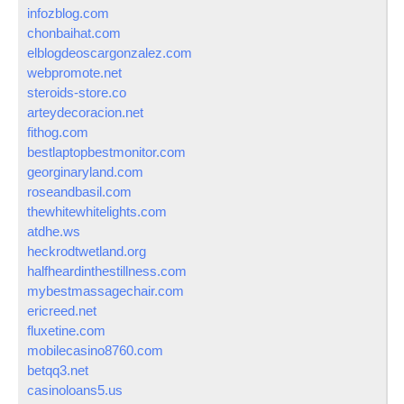
infozblog.com
chonbaihat.com
elblogdeoscargonzalez.com
webpromote.net
steroids-store.co
arteydecoracion.net
fithog.com
bestlaptopbestmonitor.com
georginaryland.com
roseandbasil.com
thewhitewhitelights.com
atdhe.ws
heckrodtwetland.org
halfheardinthestillness.com
mybestmassagechair.com
ericreed.net
fluxetine.com
mobilecasino8760.com
betqq3.net
casinoloans5.us