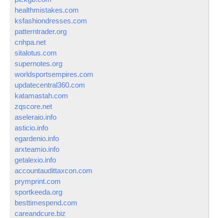
healthmistakes.com
ksfashiondresses.com
patterntrader.org
cnhpa.net
sitalotus.com
supernotes.org
worldsportsempires.com
updatecentral360.com
katamastah.com
zqscore.net
aseleraio.info
asticio.info
egardenio.info
arxteamio.info
getalexio.info
accountaudittaxcon.com
prymprint.com
sportkeeda.org
besttimespend.com
careandcure.biz