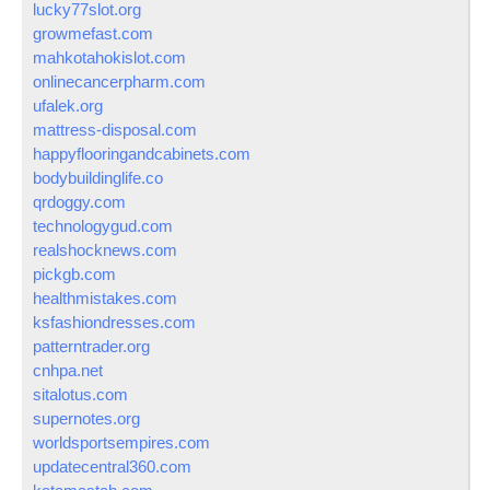
lucky77slot.org
growmefast.com
mahkotahokislot.com
onlinecancerpharm.com
ufalek.org
mattress-disposal.com
happyflooringandcabinets.com
bodybuildinglife.co
qrdoggy.com
technologygud.com
realshocknews.com
pickgb.com
healthmistakes.com
ksfashiondresses.com
patterntrader.org
cnhpa.net
sitalotus.com
supernotes.org
worldsportsempires.com
updatecentral360.com