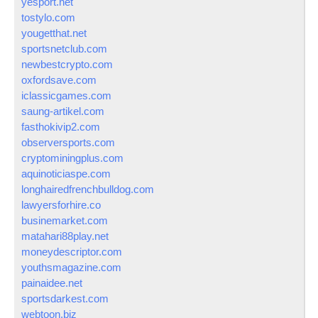
yesport.net
tostylo.com
yougetthat.net
sportsnetclub.com
newbestcrypto.com
oxfordsave.com
iclassicgames.com
saung-artikel.com
fasthokivip2.com
observersports.com
cryptominingplus.com
aquinoticiaspe.com
longhairedfrenchbulldog.com
lawyersforhire.co
businemarket.com
matahari88play.net
moneydescriptor.com
youthsmagazine.com
painaidee.net
sportsdarkest.com
webtoon.biz