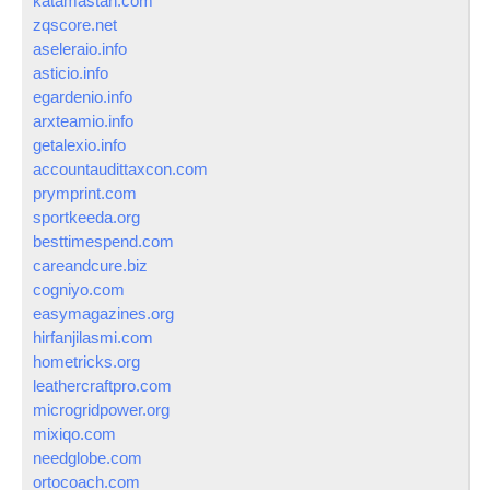
katamastah.com
zqscore.net
aseleraio.info
asticio.info
egardenio.info
arxteamio.info
getalexio.info
accountaudittaxcon.com
prymprint.com
sportkeeda.org
besttimespend.com
careandcure.biz
cogniyo.com
easymagazines.org
hirfanjilasmi.com
hometricks.org
leathercraftpro.com
microgridpower.org
mixiqo.com
needglobe.com
ortocoach.com