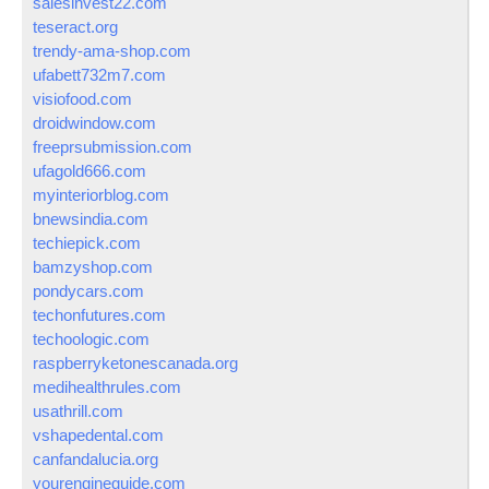
salesinvest22.com
teseract.org
trendy-ama-shop.com
ufabett732m7.com
visiofood.com
droidwindow.com
freeprsubmission.com
ufagold666.com
myinteriorblog.com
bnewsindia.com
techiepick.com
bamzyshop.com
pondycars.com
techonfutures.com
techoologic.com
raspberryketonescanada.org
medihealthrules.com
usathrill.com
vshapedental.com
canfandalucia.org
yourengineguide.com