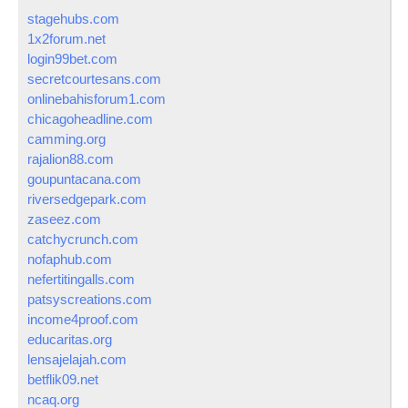
stagehubs.com
1x2forum.net
login99bet.com
secretcourtesans.com
onlinebahisforum1.com
chicagoheadline.com
camming.org
rajalion88.com
goupuntacana.com
riversedgepark.com
zaseez.com
catchycrunch.com
nofaphub.com
nefertitingalls.com
patsyscreations.com
income4proof.com
educaritas.org
lensajelajah.com
betflik09.net
ncaq.org