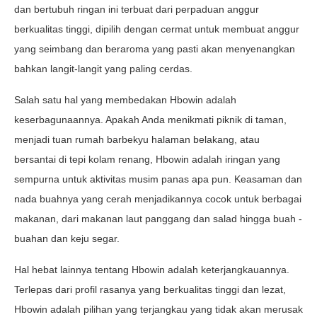
dan bertubuh ringan ini terbuat dari perpaduan anggur
berkualitas tinggi, dipilih dengan cermat untuk membuat anggur
yang seimbang dan beraroma yang pasti akan menyenangkan
bahkan langit-langit yang paling cerdas.
Salah satu hal yang membedakan Hbowin adalah
keserbagunaannya. Apakah Anda menikmati piknik di taman,
menjadi tuan rumah barbekyu halaman belakang, atau
bersantai di tepi kolam renang, Hbowin adalah iringan yang
sempurna untuk aktivitas musim panas apa pun. Keasaman dan
nada buahnya yang cerah menjadikannya cocok untuk berbagai
makanan, dari makanan laut panggang dan salad hingga buah -
buahan dan keju segar.
Hal hebat lainnya tentang Hbowin adalah keterjangkauannya.
Terlepas dari profil rasanya yang berkualitas tinggi dan lezat,
Hbowin adalah pilihan yang terjangkau yang tidak akan merusak