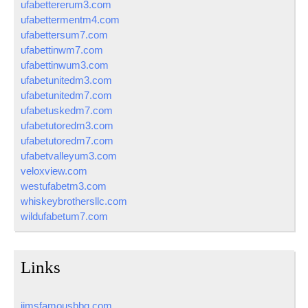
ufabettererum3.com
ufabettermentm4.com
ufabettersum7.com
ufabettinwm7.com
ufabettinwum3.com
ufabetunitedm3.com
ufabetunitedm7.com
ufabetuskedm7.com
ufabetutoredm3.com
ufabetutoredm7.com
ufabetvalleyum3.com
veloxview.com
westufabetm3.com
whiskeybrothersllc.com
wildufabetum7.com
Links
jimsfamousbbq.com