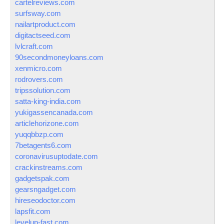
cartelreviews.com
surfsway.com
nailartproduct.com
digitactseed.com
lvlcraft.com
90secondmoneyloans.com
xenmicro.com
rodrovers.com
tripssolution.com
satta-king-india.com
yukigassencanada.com
articlehorizone.com
yuqqbbzp.com
7betagents6.com
coronavirusuptodate.com
crackinstreams.com
gadgetspak.com
gearsngadget.com
hireseodoctor.com
lapsfit.com
levelup-fast.com