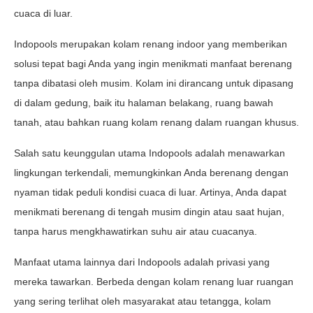
cuaca di luar.
Indopools merupakan kolam renang indoor yang memberikan
solusi tepat bagi Anda yang ingin menikmati manfaat berenang
tanpa dibatasi oleh musim. Kolam ini dirancang untuk dipasang
di dalam gedung, baik itu halaman belakang, ruang bawah
tanah, atau bahkan ruang kolam renang dalam ruangan khusus.
Salah satu keunggulan utama Indopools adalah menawarkan
lingkungan terkendali, memungkinkan Anda berenang dengan
nyaman tidak peduli kondisi cuaca di luar. Artinya, Anda dapat
menikmati berenang di tengah musim dingin atau saat hujan,
tanpa harus mengkhawatirkan suhu air atau cuacanya.
Manfaat utama lainnya dari Indopools adalah privasi yang
mereka tawarkan. Berbeda dengan kolam renang luar ruangan
yang sering terlihat oleh masyarakat atau tetangga, kolam