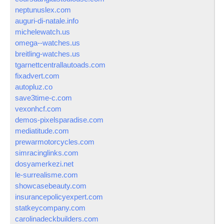
neptunuslex.com
auguri-di-natale.info
michelewatch.us
omega--watches.us
breitling-watches.us
tgarnettcentrallautoads.com
fixadvert.com
autopluz.co
save3time-c.com
vexonhcf.com
demos-pixelsparadise.com
mediatitude.com
prewarmotorcycles.com
simracinglinks.com
dosyamerkezi.net
le-surrealisme.com
showcasebeauty.com
insurancepolicyexpert.com
statkeycompany.com
carolinadeckbuilders.com