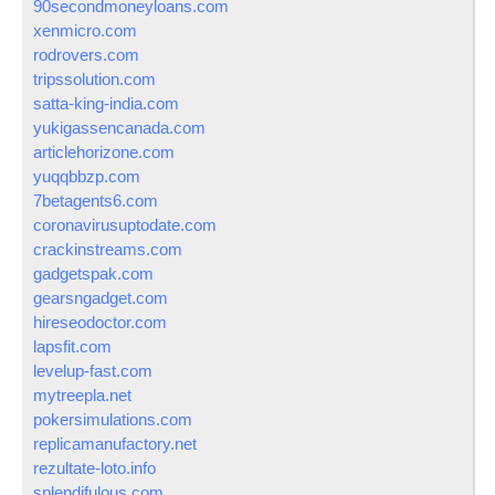
90secondmoneyloans.com
xenmicro.com
rodrovers.com
tripssolution.com
satta-king-india.com
yukigassencanada.com
articlehorizone.com
yuqqbbzp.com
7betagents6.com
coronavirusuptodate.com
crackinstreams.com
gadgetspak.com
gearsngadget.com
hireseodoctor.com
lapsfit.com
levelup-fast.com
mytreepla.net
pokersimulations.com
replicamanufactory.net
rezultate-loto.info
splendifulous.com