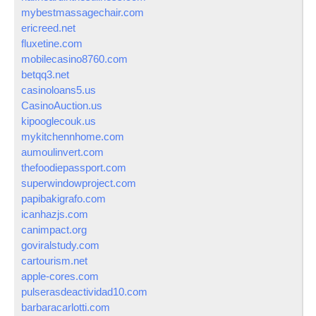
mybestmassagechair.com
ericreed.net
fluxetine.com
mobilecasino8760.com
betqq3.net
casinoloans5.us
CasinoAuction.us
kipooglecouk.us
mykitchennhome.com
aumoulinvert.com
thefoodiepassport.com
superwindowproject.com
papibakigrafo.com
icanhazjs.com
canimpact.org
goviralstudy.com
cartourism.net
apple-cores.com
pulserasdeactividad10.com
barbaracarlotti.com