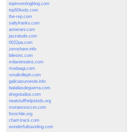
topinvestingblog.com
top50tools.com
the-rep.com
saltyfranks.com
annerani.com
jazzatude.com
0022pa.com
zeroshare.info
bilesinc.com
milaretreatnz.com
modaagi.com
smallvilleph.com
galiciasuroeste.info
batallasdeguerra.com
dregstudios.com
neatstuffhelpskids.org
moraessoccer.com
forochile.org
chart-track.com
wonderfultraveling.com