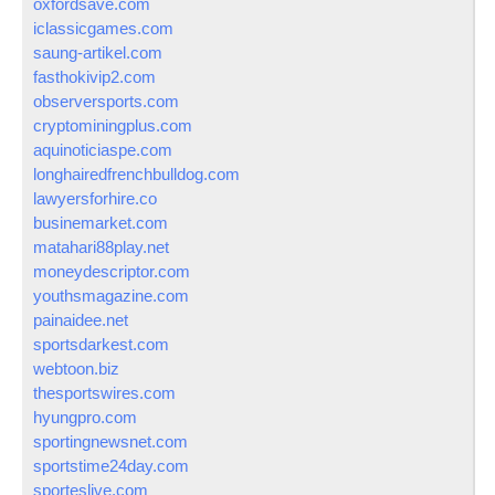
oxfordsave.com
iclassicgames.com
saung-artikel.com
fasthokivip2.com
observersports.com
cryptominingplus.com
aquinoticiaspe.com
longhairedfrenchbulldog.com
lawyersforhire.co
businemarket.com
matahari88play.net
moneydescriptor.com
youthsmagazine.com
painaidee.net
sportsdarkest.com
webtoon.biz
thesportswires.com
hyungpro.com
sportingnewsnet.com
sportstime24day.com
sporteslive.com