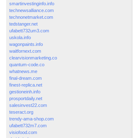
smartinvestinginfo.info
technewsalliance.com
technonetmarket.com
tedstanger.net
ufabett732um3.com
uskola.info
wagonpaints.info
waitfornext.com
clearvisionmarketing.co
quantum-code.co
whatnews.me
final-dream.com
finest-replica.net
gestioneinh.info
prosportdaily.net
salesinvest22.com
teseract.org
trendy-ama-shop.com
ufabett732m7.com
visiofood.com