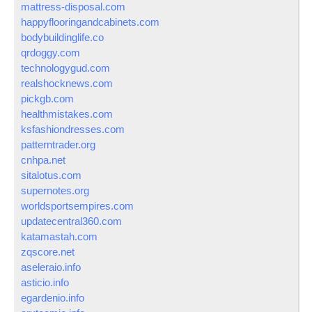
mattress-disposal.com
happyflooringandcabinets.com
bodybuildinglife.co
qrdoggy.com
technologygud.com
realshocknews.com
pickgb.com
healthmistakes.com
ksfashiondresses.com
patterntrader.org
cnhpa.net
sitalotus.com
supernotes.org
worldsportsempires.com
updatecentral360.com
katamastah.com
zqscore.net
aseleraio.info
asticio.info
egardenio.info