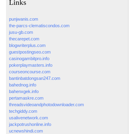
Links
punjwanis.com
the-parcs-clematiscondos.com
jusu-gb.com
thecarepet.com
blogwriterplus.com
guestpostingseo.com
casinogambitpro.info
pokerplaymasters.info
courseoncourse.com
bantinbatdongsan247.com
bahednog.info
bahenxgek.info
pertamaskre.com
threadsvideoandphotodownloader.com
techgiddy.com
usalivenetwork.com
jackpotrushonline.info
ucnewshindi.com