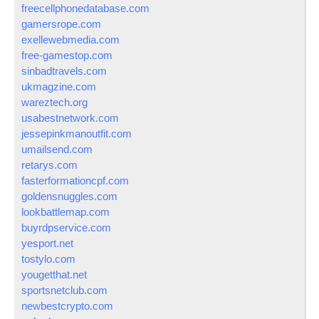
freecellphonedatabase.com
gamersrope.com
exellewebmedia.com
free-gamestop.com
sinbadtravels.com
ukmagzine.com
wareztech.org
usabestnetwork.com
jessepinkmanoutfit.com
umailsend.com
retarys.com
fasterformationcpf.com
goldensnuggles.com
lookbattlemap.com
buyrdpservice.com
yesport.net
tostylo.com
yougetthat.net
sportsnetclub.com
newbestcrypto.com