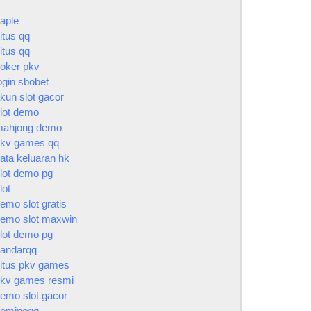
aple
itus qq
itus qq
oker pkv
ogin sbobet
kun slot gacor
lot demo
mahjong demo
kv games qq
ata keluaran hk
lot demo pg
lot
emo slot gratis
emo slot maxwin
lot demo pg
andarqq
itus pkv games
kv games resmi
emo slot gacor
ominoqq