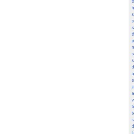
t
h
s
s
s
t
p
s
s
d
a
e
j
a
t
t
s
d
l