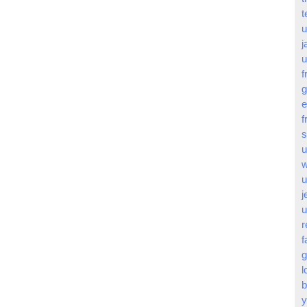
t
u
j
u
f
g
e
f
s
w
u
j
u
r
f
g
l
b
y