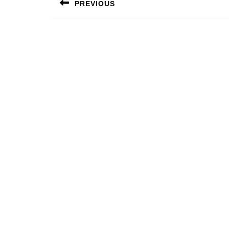
PREVIOUS
navigation
Previous
post: