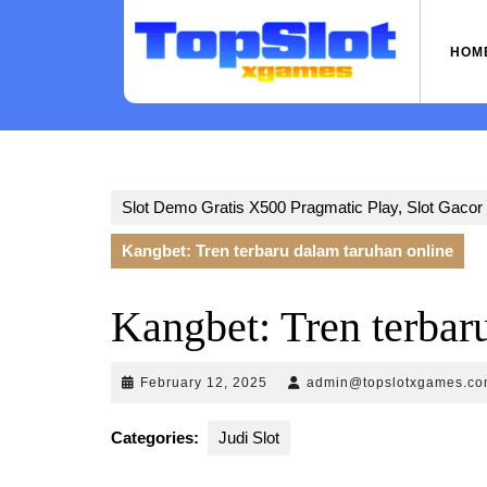
Skip
to
HOM
content
Slot Demo Gratis X500 Pragmatic Play, Slot Gacor
Kangbet: Tren terbaru dalam taruhan online
Kangbet: Tren terbar
February
February 12, 2025
admin@topslotxgames.c
12,
2025
Categories:
Judi Slot