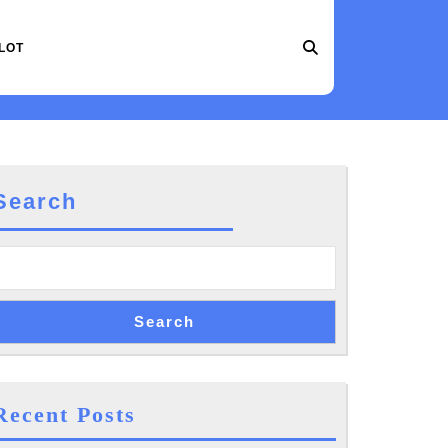
LOT
Search
Search
Recent Posts