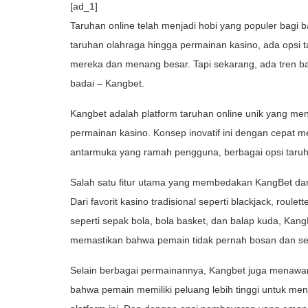
[ad_1]
Taruhan online telah menjadi hobi yang populer bagi b
taruhan olahraga hingga permainan kasino, ada opsi 
mereka dan menang besar. Tapi sekarang, ada tren ba
badai – Kangbet.
Kangbet adalah platform taruhan online unik yang m
permainan kasino. Konsep inovatif ini dengan cepat me
antarmuka yang ramah pengguna, berbagai opsi taruh
Salah satu fitur utama yang membedakan KangBet dari
Dari favorit kasino tradisional seperti blackjack, roule
seperti sepak bola, bola basket, dan balap kuda, Kan
memastikan bahwa pemain tidak pernah bosan dan sela
Selain berbagai permainannya, Kangbet juga menawarkan
bahwa pemain memiliki peluang lebih tinggi untuk m