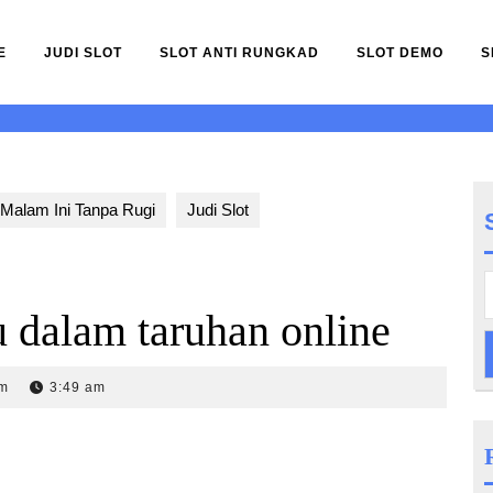
E
JUDI SLOT
SLOT ANTI RUNGKAD
SLOT DEMO
S
 Malam Ini Tanpa Rugi
Judi Slot
u dalam taruhan online
admin@topslotxgames.com
om
3:49 am