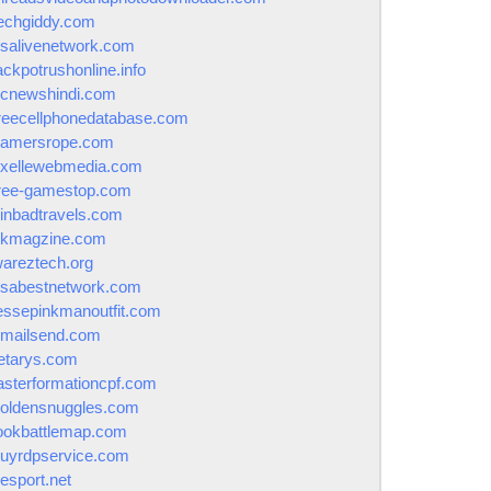
echgiddy.com
salivenetwork.com
ackpotrushonline.info
cnewshindi.com
reecellphonedatabase.com
amersrope.com
xellewebmedia.com
ree-gamestop.com
inbadtravels.com
ukmagzine.com
areztech.org
sabestnetwork.com
essepinkmanoutfit.com
mailsend.com
etarys.com
asterformationcpf.com
oldensnuggles.com
ookbattlemap.com
uyrdpservice.com
esport.net