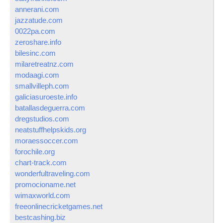
annerani.com
jazzatude.com
0022pa.com
zeroshare.info
bilesinc.com
milaretreatnz.com
modaagi.com
smallvilleph.com
galiciasuroeste.info
batallasdeguerra.com
dregstudios.com
neatstuffhelpskids.org
moraessoccer.com
forochile.org
chart-track.com
wonderfultraveling.com
promocioname.net
wimaxworld.com
freeonlinecricketgames.net
bestcashing.biz