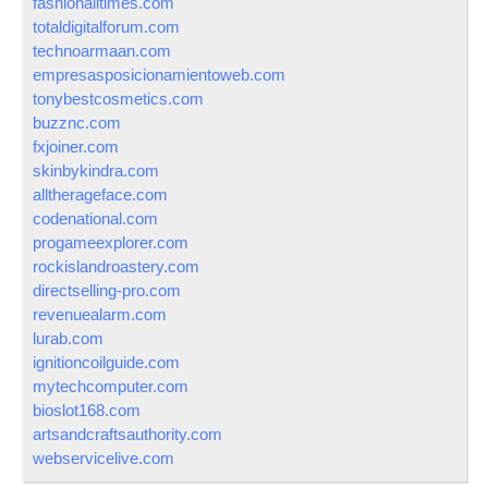
fashionalltimes.com
totaldigitalforum.com
technoarmaan.com
empresasposicionamientoweb.com
tonybestcosmetics.com
buzznc.com
fxjoiner.com
skinbykindra.com
alltherageface.com
codenational.com
progameexplorer.com
rockislandroastery.com
directselling-pro.com
revenuealarm.com
lurab.com
ignitioncoilguide.com
mytechcomputer.com
bioslot168.com
artsandcraftsauthority.com
webservicelive.com