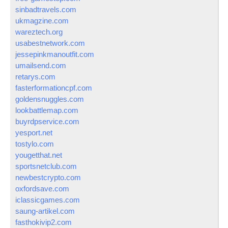
sinbadtravels.com
ukmagzine.com
wareztech.org
usabestnetwork.com
jessepinkmanoutfit.com
umailsend.com
retarys.com
fasterformationcpf.com
goldensnuggles.com
lookbattlemap.com
buyrdpservice.com
yesport.net
tostylo.com
yougetthat.net
sportsnetclub.com
newbestcrypto.com
oxfordsave.com
iclassicgames.com
saung-artikel.com
fasthokivip2.com