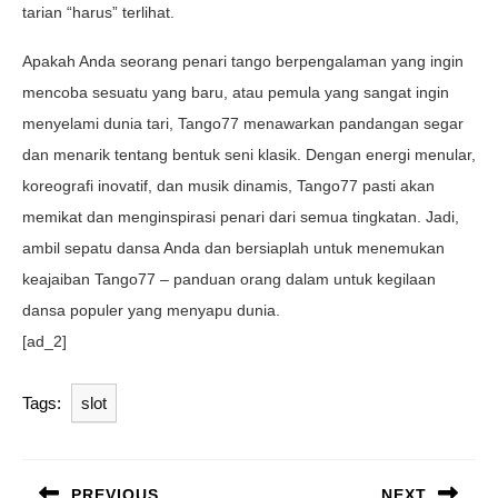
tarian “harus” terlihat.
Apakah Anda seorang penari tango berpengalaman yang ingin
mencoba sesuatu yang baru, atau pemula yang sangat ingin
menyelami dunia tari, Tango77 menawarkan pandangan segar
dan menarik tentang bentuk seni klasik. Dengan energi menular,
koreografi inovatif, dan musik dinamis, Tango77 pasti akan
memikat dan menginspirasi penari dari semua tingkatan. Jadi,
ambil sepatu dansa Anda dan bersiaplah untuk menemukan
keajaiban Tango77 – panduan orang dalam untuk kegilaan
dansa populer yang menyapu dunia.
[ad_2]
Tags:
slot
Post
PREVIOUS
NEXT