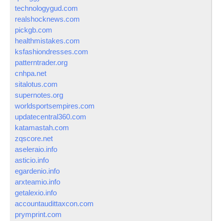
technologygud.com
realshocknews.com
pickgb.com
healthmistakes.com
ksfashiondresses.com
patterntrader.org
cnhpa.net
sitalotus.com
supernotes.org
worldsportsempires.com
updatecentral360.com
katamastah.com
zqscore.net
aseleraio.info
asticio.info
egardenio.info
arxteamio.info
getalexio.info
accountaudittaxcon.com
prymprint.com