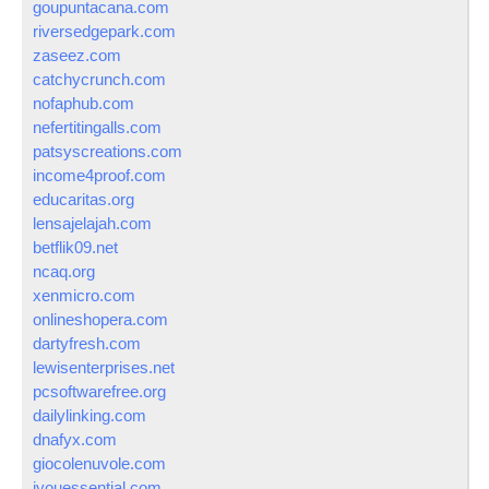
goupuntacana.com
riversedgepark.com
zaseez.com
catchycrunch.com
nofaphub.com
nefertitingalls.com
patsyscreations.com
income4proof.com
educaritas.org
lensajelajah.com
betflik09.net
ncaq.org
xenmicro.com
onlineshopera.com
dartyfresh.com
lewisenterprises.net
pcsoftwarefree.org
dailylinking.com
dnafyx.com
giocolenuvole.com
iyouessential.com