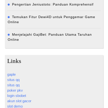
Pengertian Jeniustoto: Panduan Komprehensif
Temukan Fitur Dewi4D untuk Penggemar Game
Online
Menjelajahi GajiBet: Panduan Utama Taruhan
Online
Links
gaple
situs qq
situs qq
poker pkv
login sbobet
akun slot gacor
slot demo