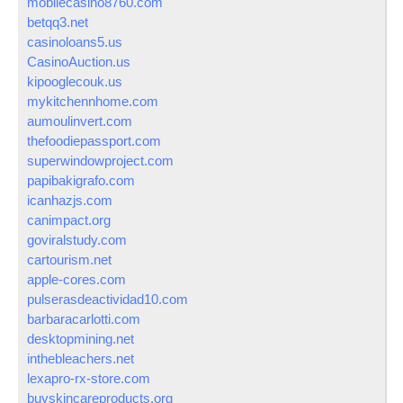
mobilecasino8760.com
betqq3.net
casinoloans5.us
CasinoAuction.us
kipooglecouk.us
mykitchennhome.com
aumoulinvert.com
thefoodiepassport.com
superwindowproject.com
papibakigrafo.com
icanhazjs.com
canimpact.org
goviralstudy.com
cartourism.net
apple-cores.com
pulserasdeactividad10.com
barbaracarlotti.com
desktopmining.net
inthebleachers.net
lexapro-rx-store.com
buyskincareproducts.org