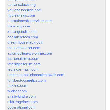
canfandalucia.org
yourengineguide.com
nybreakings.com
outstationcabsservices.com
thekrtagy.com
xchangeindia.com
coolmicrotech.com
dreamhousehack.com
the-techteacher.com
automobilenews-online.com
fashionalltimes.com
totaldigitalforum.com
technoarmaan.com
empresasposicionamientoweb.com
tonybestcosmetics.com
buzznc.com
fxjoiner.com
skinbykindra.com
alltherageface.com
codenational.com