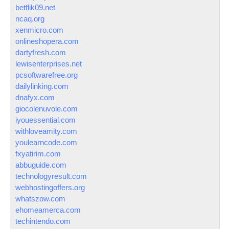
betflik09.net
ncaq.org
xenmicro.com
onlineshopera.com
dartyfresh.com
lewisenterprises.net
pcsoftwarefree.org
dailylinking.com
dnafyx.com
giocolenuvole.com
iyouessential.com
withloveamity.com
youlearncode.com
fxyatirim.com
abbuguide.com
technologyresult.com
webhostingoffers.org
whatszow.com
ehomeamerca.com
techintendo.com