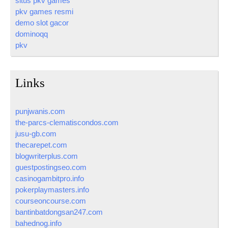
situs pkv games
pkv games resmi
demo slot gacor
dominoqq
pkv
Links
punjwanis.com
the-parcs-clematiscondos.com
jusu-gb.com
thecarepet.com
blogwriterplus.com
guestpostingseo.com
casinogambitpro.info
pokerplaymasters.info
courseoncourse.com
bantinbatdongsan247.com
bahednog.info