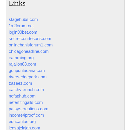
Links
stagehubs.com
1x2forum.net
login99bet.com
secretcourtesans.com
onlinebahisforum1.com
chicagoheadline.com
camming.org
rajalion88.com
goupuntacana.com
riversedgepark.com
zaseez.com
catchycrunch.com
nofaphub.com
nefertitingalls.com
patsyscreations.com
income4proof.com
educaritas.org
lensajelajah.com