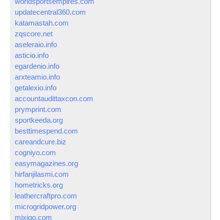
worldsportsempires.com
updatecentral360.com
katamastah.com
zqscore.net
aseleraio.info
asticio.info
egardenio.info
arxteamio.info
getalexio.info
accountaudittaxcon.com
prymprint.com
sportkeeda.org
besttimespend.com
careandcure.biz
cogniyo.com
easymagazines.org
hirfanjilasmi.com
hometricks.org
leathercraftpro.com
microgridpower.org
mixiqo.com