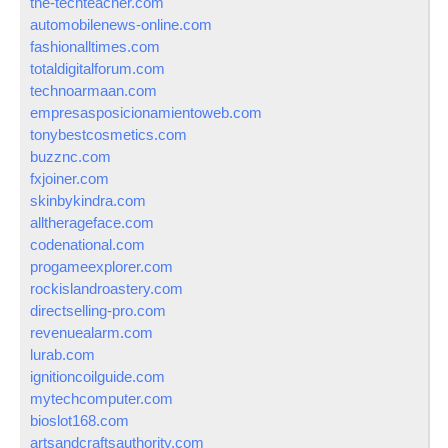
the-techteacher.com
automobilenews-online.com
fashionalltimes.com
totaldigitalforum.com
technoarmaan.com
empresasposicionamientoweb.com
tonybestcosmetics.com
buzznc.com
fxjoiner.com
skinbykindra.com
alltherageface.com
codenational.com
progameexplorer.com
rockislandroastery.com
directselling-pro.com
revenuealarm.com
lurab.com
ignitioncoilguide.com
mytechcomputer.com
bioslot168.com
artsandcraftsauthority.com