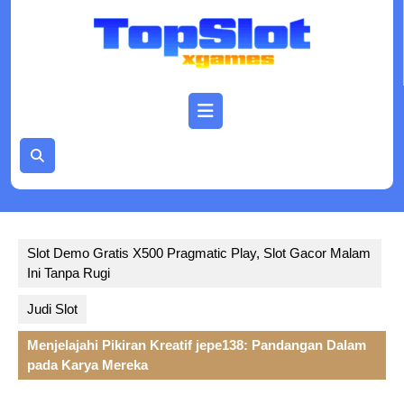
Skip
to
content
Open
Button
Slot Demo Gratis X500 Pragmatic Play, Slot Gacor Malam
Ini Tanpa Rugi
Judi Slot
Menjelajahi Pikiran Kreatif jepe138: Pandangan Dalam
pada Karya Mereka