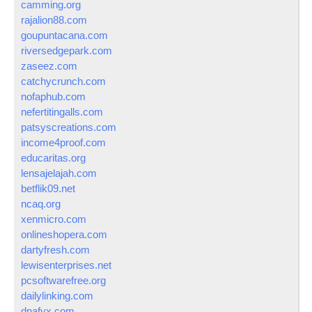
camming.org
rajalion88.com
goupuntacana.com
riversedgepark.com
zaseez.com
catchycrunch.com
nofaphub.com
nefertitingalls.com
patsyscreations.com
income4proof.com
educaritas.org
lensajelajah.com
betflik09.net
ncaq.org
xenmicro.com
onlineshopera.com
dartyfresh.com
lewisenterprises.net
pcsoftwarefree.org
dailylinking.com
dnafyx.com