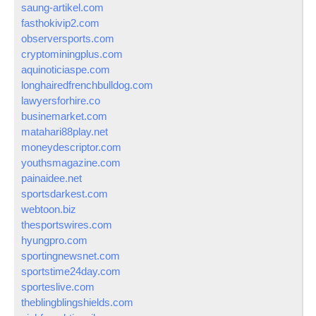
saung-artikel.com
fasthokivip2.com
observersports.com
cryptominingplus.com
aquinoticiaspe.com
longhairedfrenchbulldog.com
lawyersforhire.co
businemarket.com
matahari88play.net
moneydescriptor.com
youthsmagazine.com
painaidee.net
sportsdarkest.com
webtoon.biz
thesportswires.com
hyungpro.com
sportingnewsnet.com
sportstime24day.com
sporteslive.com
theblingblingshields.com