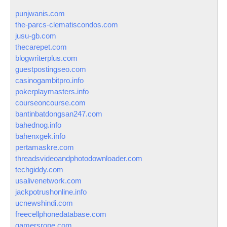
punjwanis.com
the-parcs-clematiscondos.com
jusu-gb.com
thecarepet.com
blogwriterplus.com
guestpostingseo.com
casinogambitpro.info
pokerplaymasters.info
courseoncourse.com
bantinbatdongsan247.com
bahednog.info
bahenxgek.info
pertamaskre.com
threadsvideoandphotodownloader.com
techgiddy.com
usalivenetwork.com
jackpotrushonline.info
ucnewshindi.com
freecellphonedatabase.com
gamersrope.com