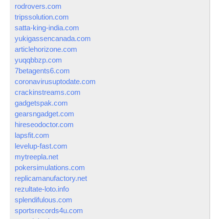
rodrovers.com
tripssolution.com
satta-king-india.com
yukigassencanada.com
articlehorizone.com
yuqqbbzp.com
7betagents6.com
coronavirusuptodate.com
crackinstreams.com
gadgetspak.com
gearsngadget.com
hireseodoctor.com
lapsfit.com
levelup-fast.com
mytreepla.net
pokersimulations.com
replicamanufactory.net
rezultate-loto.info
splendifulous.com
sportsrecords4u.com