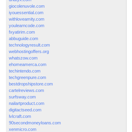
giocolenuvole.com
iyouessential.com
withloveamity.com
youlearncode.com
fxyatirim.com
abbuguide.com
technologyresult.com
webhostingoffers.org
whatszow.com
ehomeamerca.com
techintendo.com
techgreenpure.com
bestdropshipstore.com
cartelreviews.com
surfsway.com
nailartproduct.com
digitactseed.com
lvlcraft.com
90secondmoneyloans.com
xenmicro.com