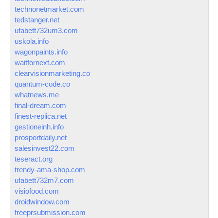
technonetmarket.com
tedstanger.net
ufabett732um3.com
uskola.info
wagonpaints.info
waitfornext.com
clearvisionmarketing.co
quantum-code.co
whatnews.me
final-dream.com
finest-replica.net
gestioneinh.info
prosportdaily.net
salesinvest22.com
teseract.org
trendy-ama-shop.com
ufabett732m7.com
visiofood.com
droidwindow.com
freeprsubmission.com