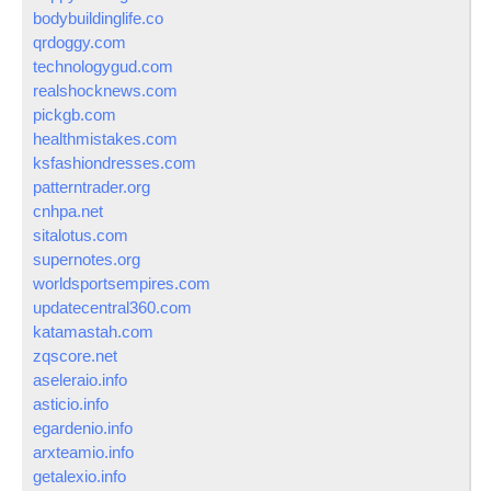
bodybuildinglife.co
qrdoggy.com
technologygud.com
realshocknews.com
pickgb.com
healthmistakes.com
ksfashiondresses.com
patterntrader.org
cnhpa.net
sitalotus.com
supernotes.org
worldsportsempires.com
updatecentral360.com
katamastah.com
zqscore.net
aseleraio.info
asticio.info
egardenio.info
arxteamio.info
getalexio.info