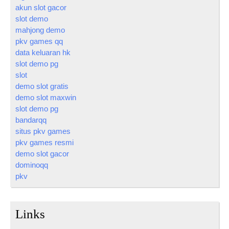
akun slot gacor
slot demo
mahjong demo
pkv games qq
data keluaran hk
slot demo pg
slot
demo slot gratis
demo slot maxwin
slot demo pg
bandarqq
situs pkv games
pkv games resmi
demo slot gacor
dominoqq
pkv
Links