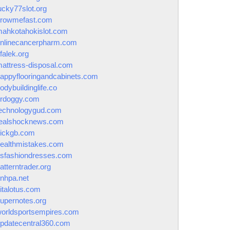
ucky77slot.org
rowmefast.com
ahkotahokislot.com
nlinecancerpharm.com
falek.org
attress-disposal.com
appyflooringandcabinets.com
odybuildinglife.co
rdoggy.com
echnologygud.com
ealshocknews.com
ickgb.com
ealthmistakes.com
sfashiondresses.com
atterntrader.org
nhpa.net
italotus.com
upernotes.org
orldsportsempires.com
pdatecentral360.com