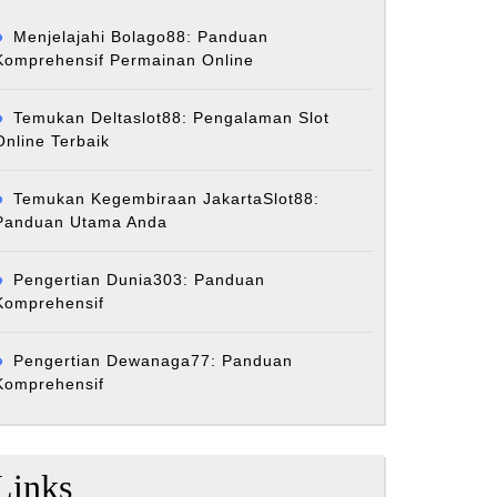
Menjelajahi Bolago88: Panduan
Komprehensif Permainan Online
Temukan Deltaslot88: Pengalaman Slot
Online Terbaik
Temukan Kegembiraan JakartaSlot88:
Panduan Utama Anda
Pengertian Dunia303: Panduan
Komprehensif
Pengertian Dewanaga77: Panduan
Komprehensif
Links