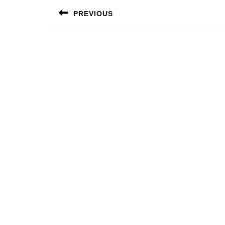
Post
PREVIOUS
navigation
Previous
post: