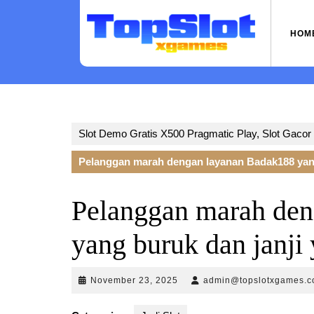
Skip
to
HOM
content
Slot Demo Gratis X500 Pragmatic Play, Slot Gacor
Pelanggan marah dengan layanan Badak188 yang 
Pelanggan marah de
yang buruk dan janji 
November
November 23, 2025
admin@topslotxgames.
23,
2025