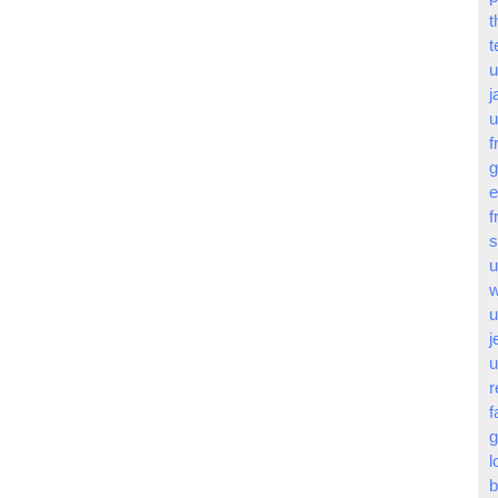
t
t
u
j
u
f
g
e
f
s
w
u
j
u
r
f
g
l
b