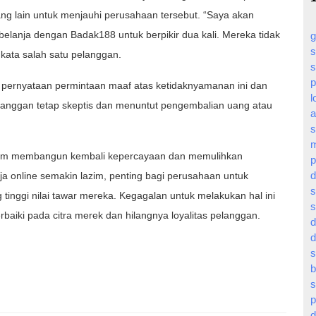
ng lain untuk menjauhi perusahaan tersebut. “Saya akan
anja dengan Badak188 untuk berpikir dua kali. Mereka tidak
g
s
 kata salah satu pelanggan.
s
p
pernyataan permintaan maaf atas ketidaknyamanan ini dan
l
elanggan tetap skeptis dan menuntut pengembalian uang atau
a
s
lam membangun kembali kepercayaan dan memulihkan
p
d
ja online semakin lazim, penting bagi perusahaan untuk
s
inggi nilai tawar mereka. Kegagalan untuk melakukan hal ini
s
baiki pada citra merek dan hilangnya loyalitas pelanggan.
d
d
s
b
s
p
d