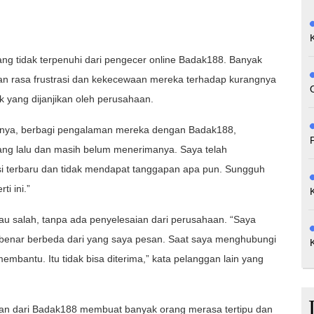
ang tidak terpenuhi dari pengecer online Badak188. Banyak
 rasa frustrasi dan kekecewaan mereka terhadap kurangnya
 yang dijanjikan oleh perusahaan.
manya, berbagi pengalaman mereka dengan Badak188,
g lalu dan masih belum menerimanya. Saya telah
si terbaru dan tidak mendapat tanggapan apa pun. Sungguh
i ini.”
u salah, tanpa ada penyelesaian dari perusahaan. “Saya
benar berbeda dari yang saya pesan. Saat saya menghubungi
embantu. Itu tidak bisa diterima,” kata pelanggan lain yang
an dari Badak188 membuat banyak orang merasa tertipu dan