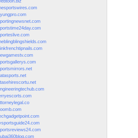
ebtoon.biz
hesportswires.com
yungpro.com
portingnewsnet.com
portstime24day.com
porteslive.com
heblingblingshields.com
inkfrenchtipnails.com
newgamestv.com
portsgallerys.com
portsmirrors.net
atasports.net
tasehirescortu.net
ngineeringtechub.com
erryescorts.com
ttorneylegal.co
voomb.com
echgadgetpoint.com
vsportsguide24.com
portsreviews24.com
ubai360blog.com