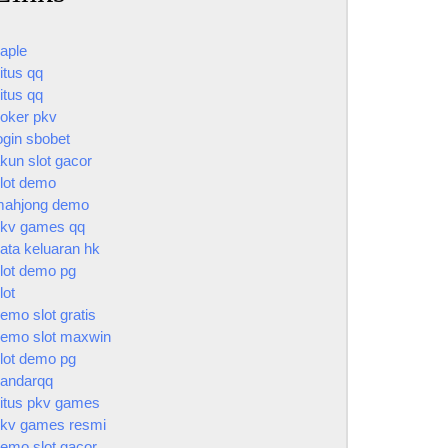
aple
itus qq
itus qq
oker pkv
ogin sbobet
kun slot gacor
lot demo
mahjong demo
kv games qq
ata keluaran hk
lot demo pg
lot
emo slot gratis
emo slot maxwin
lot demo pg
andarqq
itus pkv games
kv games resmi
emo slot gacor