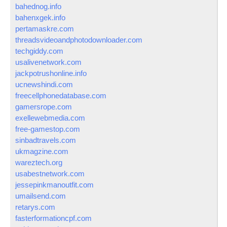
bahednog.info
bahenxgek.info
pertamaskre.com
threadsvideoandphotodownloader.com
techgiddy.com
usalivenetwork.com
jackpotrushonline.info
ucnewshindi.com
freecellphonedatabase.com
gamersrope.com
exellewebmedia.com
free-gamestop.com
sinbadtravels.com
ukmagzine.com
wareztech.org
usabestnetwork.com
jessepinkmanoutfit.com
umailsend.com
retarys.com
fasterformationcpf.com