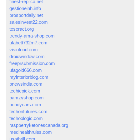
finest-replica.net
gestioneinh.info
prosportdaily.net
salesinvest22.com
teseract.org
trendy-ama-shop.com
ufabett732m7.com
visiofood.com
droidwindow.com
freeprsubmission.com
ufagold666.com
myinteriorblog.com
bnewsindia.com
techiepick.com
bamzyshop.com
pondycars.com
techonfutures.com
techoologic.com
raspberryketonescanada.org
medihealthrules.com
usathrill.com