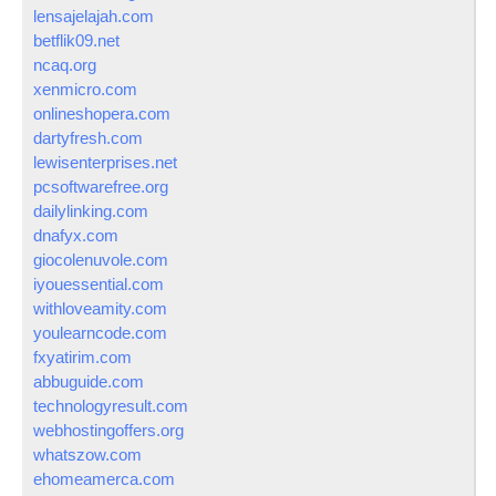
lensajelajah.com
betflik09.net
ncaq.org
xenmicro.com
onlineshopera.com
dartyfresh.com
lewisenterprises.net
pcsoftwarefree.org
dailylinking.com
dnafyx.com
giocolenuvole.com
iyouessential.com
withloveamity.com
youlearncode.com
fxyatirim.com
abbuguide.com
technologyresult.com
webhostingoffers.org
whatszow.com
ehomeamerca.com