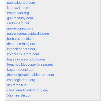
papibakigrafo.com
icanhazjs.com
canimpact.org
goviralstudy.com
cartourism.net
apple-cores.com
pulserasdeactividad10.com
barbaracarlotti.com
desktopmining.net
inthebleachers.net
lexapro-rx-store.com
buyskincareproducts.org
frenchbulldogpuppyforsale.net
kogamasquid.com
themultiplicationtablechart.com
casinoglamour.org
dextercoin.io
christianarticledirectory.org
5homestyle.com