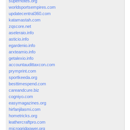
supernotes.org
worldsportsempires.com
updatecentral360.com
katamastah.com
zqscore.net
aseleraio.info
asticio.info
egardenio.info
arxteamio.info
getalexio.info
accountaudittaxcon.com
prymprint.com
sportkeeda.org
besttimespend.com
careandcure.biz
cogniyo.com
easymagazines.org
hirfanjilasmi.com
hometricks.org
leathercraftpro.com
microgridpower.org