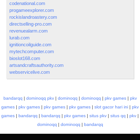
codenational.com
progameexplorer.com
rockislandroastery.com
directselling-pro.com
revenuealarm.com
lurab.com
ignitioncoilguide.com
mytechcomputer.com
bioslot168.com
artsandcraftsauthority.com
webservicelive.com
bandarqq
|
dominoqq pkv
|
dominoqq
|
dominoqq
|
pkv games
|
pkv
games
|
pkv games
|
pkv games
|
pkv games
|
slot gacor hari ini
|
pkv
games
|
bandarqq
|
bandarqq
|
pkv games
|
situs pkv
|
situs qq
|
pkv
|
dominoqq
|
dominoqq
|
bandarqq