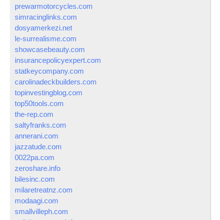
prewarmotorcycles.com
simracinglinks.com
dosyamerkezi.net
le-surrealisme.com
showcasebeauty.com
insurancepolicyexpert.com
statkeycompany.com
carolinadeckbuilders.com
topinvestingblog.com
top50tools.com
the-rep.com
saltyfranks.com
annerani.com
jazzatude.com
0022pa.com
zeroshare.info
bilesinc.com
milaretreatnz.com
modaagi.com
smallvilleph.com