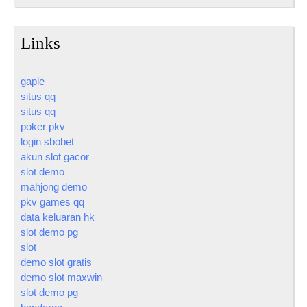
Links
gaple
situs qq
situs qq
poker pkv
login sbobet
akun slot gacor
slot demo
mahjong demo
pkv games qq
data keluaran hk
slot demo pg
slot
demo slot gratis
demo slot maxwin
slot demo pg