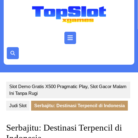
Skip
to
content
Open
Button
Slot Demo Gratis X500 Pragmatic Play, Slot Gacor Malam
Ini Tanpa Rugi
Judi Slot
Serbajitu: Destinasi Terpencil di Indonesia
Serbajitu: Destinasi Terpencil di