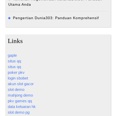
Utama Anda
Pengertian Dunia303: Panduan Komprehensif
Links
gaple
situs qq
situs qq
poker pkv
login sbobet
akun slot gacor
slot demo
mahjong demo
pkv games qq
data keluaran hk
slot demo pg