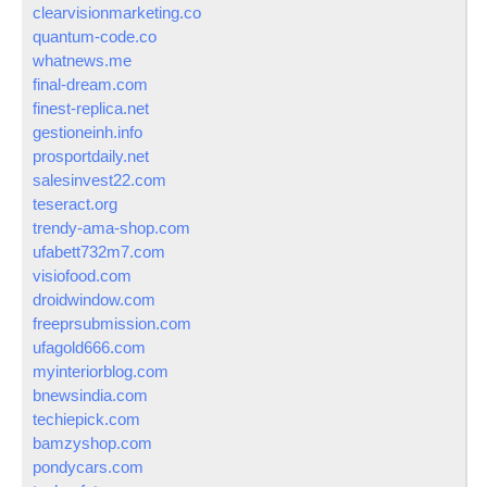
clearvisionmarketing.co
quantum-code.co
whatnews.me
final-dream.com
finest-replica.net
gestioneinh.info
prosportdaily.net
salesinvest22.com
teseract.org
trendy-ama-shop.com
ufabett732m7.com
visiofood.com
droidwindow.com
freeprsubmission.com
ufagold666.com
myinteriorblog.com
bnewsindia.com
techiepick.com
bamzyshop.com
pondycars.com