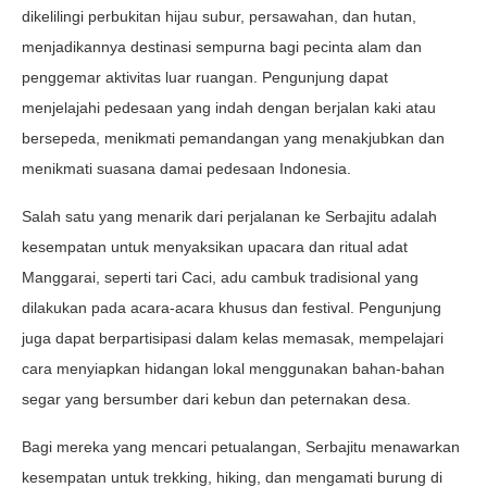
dikelilingi perbukitan hijau subur, persawahan, dan hutan,
menjadikannya destinasi sempurna bagi pecinta alam dan
penggemar aktivitas luar ruangan. Pengunjung dapat
menjelajahi pedesaan yang indah dengan berjalan kaki atau
bersepeda, menikmati pemandangan yang menakjubkan dan
menikmati suasana damai pedesaan Indonesia.
Salah satu yang menarik dari perjalanan ke Serbajitu adalah
kesempatan untuk menyaksikan upacara dan ritual adat
Manggarai, seperti tari Caci, adu cambuk tradisional yang
dilakukan pada acara-acara khusus dan festival. Pengunjung
juga dapat berpartisipasi dalam kelas memasak, mempelajari
cara menyiapkan hidangan lokal menggunakan bahan-bahan
segar yang bersumber dari kebun dan peternakan desa.
Bagi mereka yang mencari petualangan, Serbajitu menawarkan
kesempatan untuk trekking, hiking, dan mengamati burung di