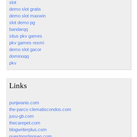
slot
demo slot gratis
demo slot maxwin
slot demo pg
bandarqq
situs pkv games
pkv games resmi
demo slot gacor
dominoqq
pkv
Links
punjwanis.com
the-parcs-clematiscondos.com
jusu-gb.com
thecarepet.com
blogwriterplus.com
guestpostingseo.com