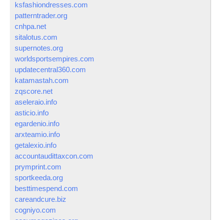
ksfashiondresses.com
patterntrader.org
cnhpa.net
sitalotus.com
supernotes.org
worldsportsempires.com
updatecentral360.com
katamastah.com
zqscore.net
aseleraio.info
asticio.info
egardenio.info
arxteamio.info
getalexio.info
accountaudittaxcon.com
prymprint.com
sportkeeda.org
besttimespend.com
careandcure.biz
cogniyo.com