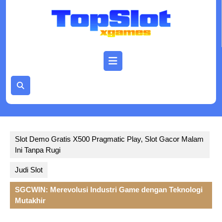
Skip
to
content
Open
Button
Slot Demo Gratis X500 Pragmatic Play, Slot Gacor Malam
Ini Tanpa Rugi
Judi Slot
SGCWIN: Merevolusi Industri Game dengan Teknologi
Mutakhir