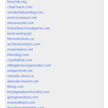
forochile.org
chart-track.com
wonderfultraveling.com
promocioname.net
wimaxworld.com
freeonlinecricketgames.net
bestcashing.biz
firerestrictions.us
archiesbrooklyn.com
muambeiros.net
infozblog.com
chonbaihat.com
elblogdeoscargonzalez.com
webpromote.net
steroids-store.co
arteydecoracion.net
fithog.com
bestlaptopbestmonitor.com
georginaryland.com
roseandbasil.com
thewhitewhitelights.com