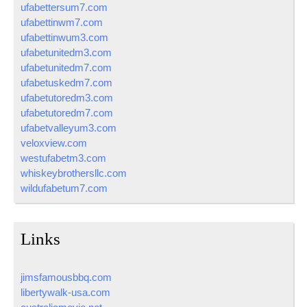
ufabettersum7.com
ufabettinwm7.com
ufabettinwum3.com
ufabetunitedm3.com
ufabetunitedm7.com
ufabetuskedm7.com
ufabetutoredm3.com
ufabetutoredm7.com
ufabetvalleyum3.com
veloxview.com
westufabetm3.com
whiskeybrothersllc.com
wildufabetum7.com
Links
jimsfamousbbq.com
libertywalk-usa.com