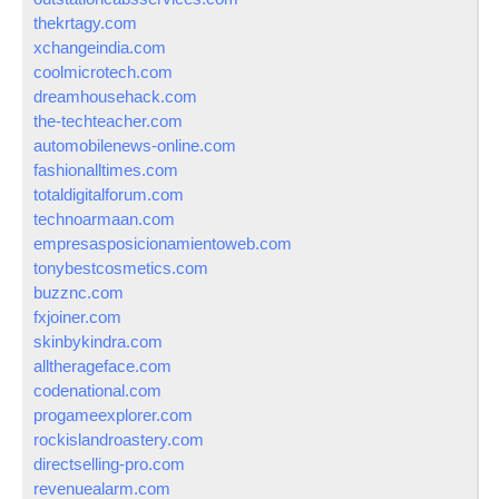
thekrtagy.com
xchangeindia.com
coolmicrotech.com
dreamhousehack.com
the-techteacher.com
automobilenews-online.com
fashionalltimes.com
totaldigitalforum.com
technoarmaan.com
empresasposicionamientoweb.com
tonybestcosmetics.com
buzznc.com
fxjoiner.com
skinbykindra.com
alltherageface.com
codenational.com
progameexplorer.com
rockislandroastery.com
directselling-pro.com
revenuealarm.com