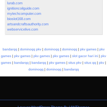
lurab.com
ignitioncoilguide.com
mytechcomputer.com
bioslot168.com
artsandcraftsauthority.com
webservicelive.com
bandarqq
|
dominoqq pkv
|
dominoqq
|
dominoqq
|
pkv games
|
pkv
games
|
pkv games
|
pkv games
|
pkv games
|
slot gacor hari ini
|
pkv
games
|
bandarqq
|
bandarqq
|
pkv games
|
situs pkv
|
situs qq
|
pkv
|
dominoqq
|
dominoqq
|
bandarqq