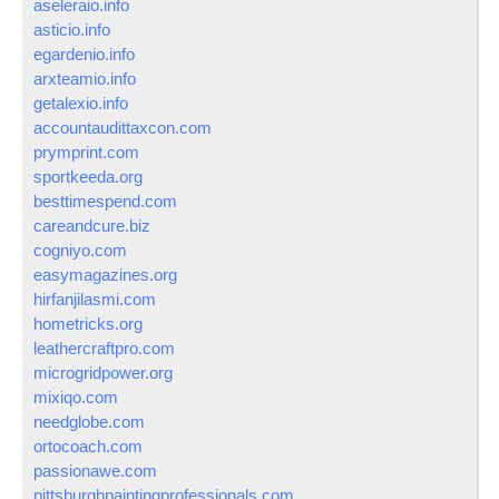
aseleraio.info
asticio.info
egardenio.info
arxteamio.info
getalexio.info
accountaudittaxcon.com
prymprint.com
sportkeeda.org
besttimespend.com
careandcure.biz
cogniyo.com
easymagazines.org
hirfanjilasmi.com
hometricks.org
leathercraftpro.com
microgridpower.org
mixiqo.com
needglobe.com
ortocoach.com
passionawe.com
pittsburghpaintingprofessionals.com