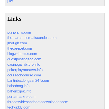
pkv
Links
punjwanis.com
the-parcs-clematiscondos.com
jusu-gb.com
thecarepet.com
blogwriterplus.com
guestpostingseo.com
casinogambitpro.info
pokerplaymasters.info
courseoncourse.com
bantinbatdongsan247.com
bahednog.info
bahenxgek.info
pertamaskre.com
threadsvideoandphotodownloader.com
techgiddy.com