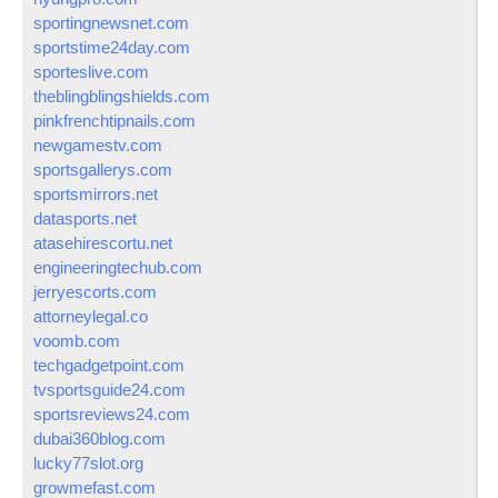
sportingnewsnet.com
sportstime24day.com
sporteslive.com
theblingblingshields.com
pinkfrenchtipnails.com
newgamestv.com
sportsgallerys.com
sportsmirrors.net
datasports.net
atasehirescortu.net
engineeringtechub.com
jerryescorts.com
attorneylegal.co
voomb.com
techgadgetpoint.com
tvsportsguide24.com
sportsreviews24.com
dubai360blog.com
lucky77slot.org
growmefast.com