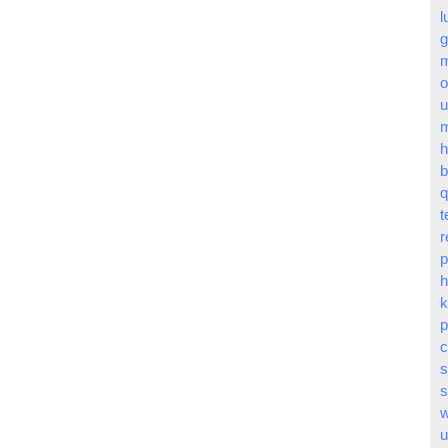
l
g
m
o
u
m
h
b
q
t
r
p
h
k
p
c
s
s
w
u