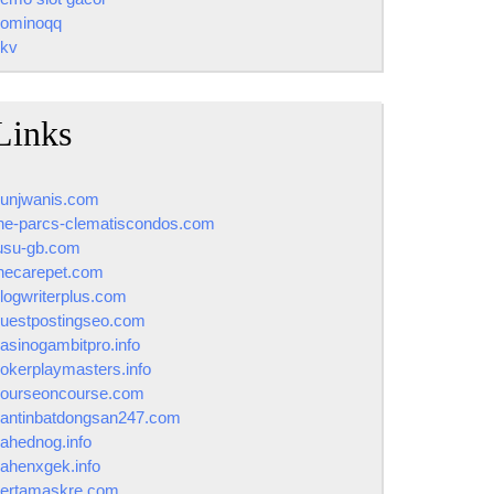
ominoqq
kv
Links
unjwanis.com
he-parcs-clematiscondos.com
usu-gb.com
hecarepet.com
logwriterplus.com
uestpostingseo.com
asinogambitpro.info
okerplaymasters.info
ourseoncourse.com
antinbatdongsan247.com
ahednog.info
ahenxgek.info
ertamaskre.com