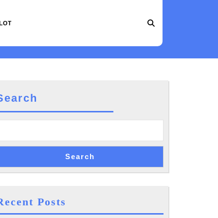
LOT
Search
Search
Recent Posts