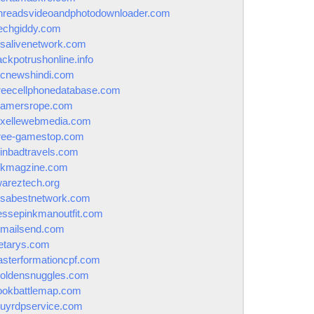
hreadsvideoandphotodownloader.com
echgiddy.com
salivenetwork.com
ackpotrushonline.info
cnewshindi.com
reecellphonedatabase.com
amersrope.com
xellewebmedia.com
ree-gamestop.com
inbadtravels.com
ukmagzine.com
areztech.org
sabestnetwork.com
essepinkmanoutfit.com
mailsend.com
etarys.com
asterformationcpf.com
oldensnuggles.com
ookbattlemap.com
uyrdpservice.com