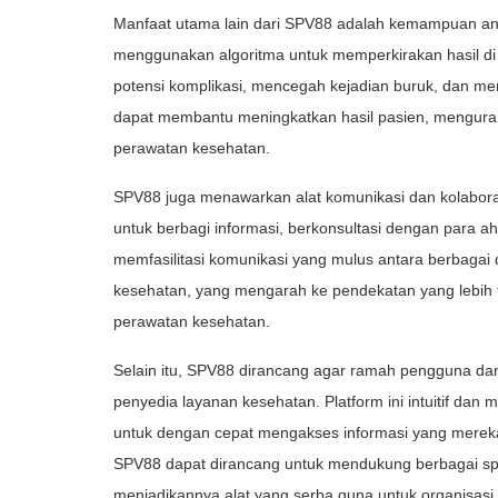
Manfaat utama lain dari SPV88 adalah kemampuan anali
menggunakan algoritma untuk memperkirakan hasil di
potensi komplikasi, mencegah kejadian buruk, dan men
dapat membantu meningkatkan hasil pasien, menguran
perawatan kesehatan.
SPV88 juga menawarkan alat komunikasi dan kolabora
untuk berbagi informasi, berkonsultasi dengan para ahl
memfasilitasi komunikasi yang mulus antara berbagai
kesehatan, yang mengarah ke pendekatan yang lebih t
perawatan kesehatan.
Selain itu, SPV88 dirancang agar ramah pengguna da
penyedia layanan kesehatan. Platform ini intuitif da
untuk dengan cepat mengakses informasi yang mereka 
SPV88 dapat dirancang untuk mendukung berbagai spes
menjadikannya alat yang serba guna untuk organisasi