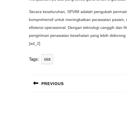
Secara keseluruhan, SPV88 adalah pengubah permaina
komprehensif untuk meningkatkan perawatan pasien, 
efisiensi operasional. Dengan teknologi canggih dan fi
pengiriman perawatan kesehatan yang lebih didorong o
[ad_2]
Tags:
slot
Post
PREVIOUS
navigation
Previous
post: