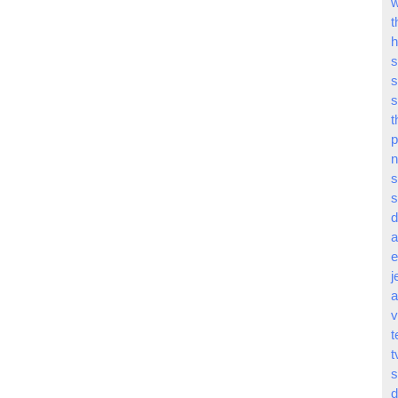
w
t
h
s
s
s
t
p
s
s
d
a
e
j
a
t
t
s
d