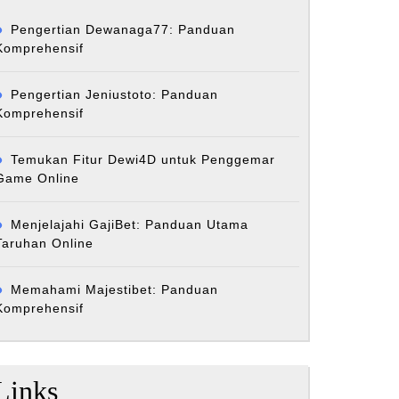
Pengertian Dewanaga77: Panduan
Komprehensif
Pengertian Jeniustoto: Panduan
Komprehensif
Temukan Fitur Dewi4D untuk Penggemar
Game Online
Menjelajahi GajiBet: Panduan Utama
Taruhan Online
Memahami Majestibet: Panduan
Komprehensif
Links