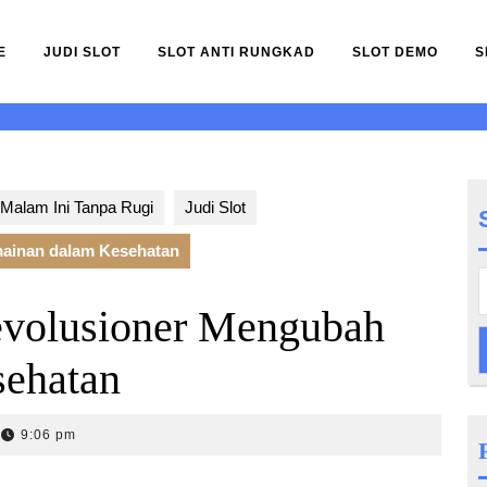
E
JUDI SLOT
SLOT ANTI RUNGKAD
SLOT DEMO
S
 Malam Ini Tanpa Rugi
Judi Slot
mainan dalam Kesehatan
evolusioner Mengubah
sehatan
min@topslotxgames.com
9:06 pm