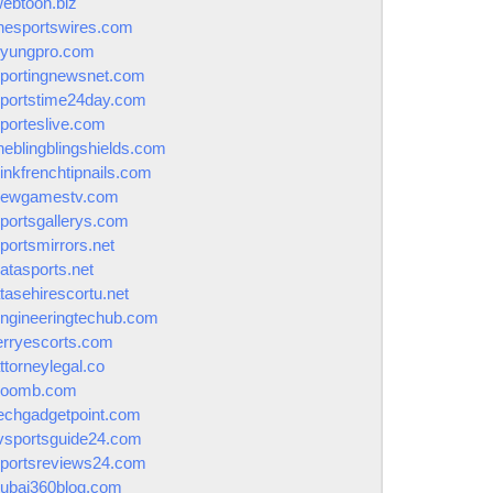
ebtoon.biz
hesportswires.com
yungpro.com
portingnewsnet.com
portstime24day.com
porteslive.com
heblingblingshields.com
inkfrenchtipnails.com
newgamestv.com
portsgallerys.com
portsmirrors.net
atasports.net
tasehirescortu.net
ngineeringtechub.com
erryescorts.com
ttorneylegal.co
voomb.com
echgadgetpoint.com
vsportsguide24.com
portsreviews24.com
ubai360blog.com