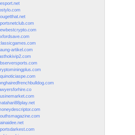
esport.net
ostylo.com
ougetthat.net
portsnetclub.com
ewbestcrypto.com
xfordsave.com
classicgames.com
aung-artikel.com
asthokivip2.com
bserversports.com
ryptominingplus.com
quinoticiaspe.com
onghairedfrenchbulldog.com
awyersforhire.co
usinemarket.com
atahari88play.net
oneydescriptor.com
outhsmagazine.com
ainaidee.net
portsdarkest.com