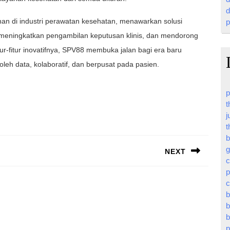
d
n di industri perawatan kesehatan, menawarkan solusi
p
meningkatkan pengambilan keputusan klinis, dan mendorong
tur-fitur inovatifnya, SPV88 membuka jalan bagi era baru
leh data, kolaboratif, dan berpusat pada pasien.
p
t
j
t
b
g
NEXT
c
Next
p
c
post:
b
b
b
p