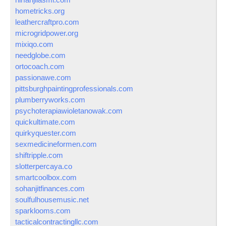
hometricks.org
leathercraftpro.com
microgridpower.org
mixiqo.com
needglobe.com
ortocoach.com
passionawe.com
pittsburghpaintingprofessionals.com
plumberryworks.com
psychoterapiawioletanowak.com
quickultimate.com
quirkyquester.com
sexmedicineformen.com
shiftripple.com
slotterpercaya.co
smartcoolbox.com
sohanjitfinances.com
soulfulhousemusic.net
sparklooms.com
tacticalcontractingllc.com