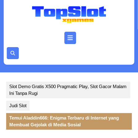
Skip
to
content
Open
Button
Slot Demo Gratis X500 Pragmatic Play, Slot Gacor Malam
Ini Tanpa Rugi
Judi Slot
Temui Aladdin666: Enigma Terbaru di Internet yang
Membuat Gejolak di Media Sosial