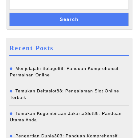
Search
Recent Posts
Menjelajahi Bolago88: Panduan Komprehensif
Permainan Online
Temukan Deltaslot88: Pengalaman Slot Online
Terbaik
Temukan Kegembiraan JakartaSlot88: Panduan
Utama Anda
Pengertian Dunia303: Panduan Komprehensif