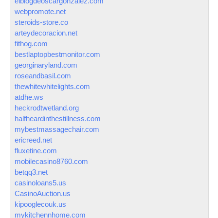
elblogdeoscargonzalez.com
webpromote.net
steroids-store.co
arteydecoracion.net
fithog.com
bestlaptopbestmonitor.com
georginaryland.com
roseandbasil.com
thewhitewhitelights.com
atdhe.ws
heckrodtwetland.org
halfheardinthestillness.com
mybestmassagechair.com
ericreed.net
fluxetine.com
mobilecasino8760.com
betqq3.net
casinoloans5.us
CasinoAuction.us
kipooglecouk.us
mykitchennhome.com