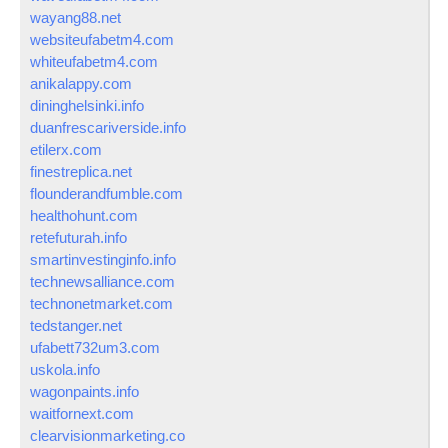
wayang88.net
websiteufabetm4.com
whiteufabetm4.com
anikalappy.com
dininghelsinki.info
duanfrescariverside.info
etilerx.com
finestreplica.net
flounderandfumble.com
healthohunt.com
retefuturah.info
smartinvestinginfo.info
technewsalliance.com
technonetmarket.com
tedstanger.net
ufabett732um3.com
uskola.info
wagonpaints.info
waitfornext.com
clearvisionmarketing.co