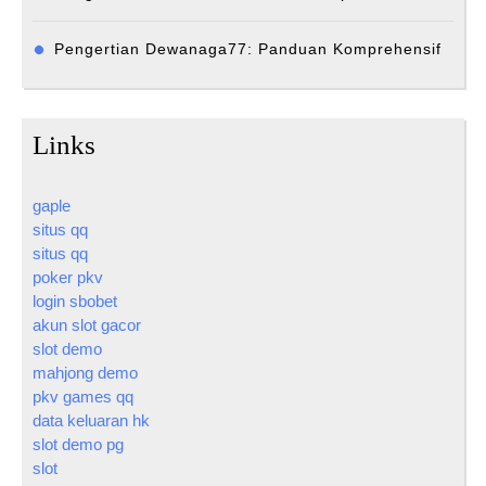
Pengertian Dewanaga77: Panduan Komprehensif
Links
gaple
situs qq
situs qq
poker pkv
login sbobet
akun slot gacor
slot demo
mahjong demo
pkv games qq
data keluaran hk
slot demo pg
slot