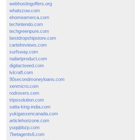
webhostingoffers.org
whatszow.com
ehomeamerca.com
techintendo.com
techgreenpure.com
bestdropshipstore.com
cartelreviews.com
surfsway.com
nailartproduct.com
digitactseed.com
lvlcraft.com
90secondmoneyloans.com
xenmicro.com
rodrovers.com
tripssolution.com
satta-king-india.com
yukigassencanada.com
articlehorizone.com
yuqqbbzp.com
7betagents6.com