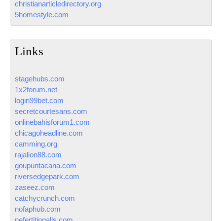
christianarticledirectory.org
5homestyle.com
Links
stagehubs.com
1x2forum.net
login99bet.com
secretcourtesans.com
onlinebahisforum1.com
chicagoheadline.com
camming.org
rajalion88.com
goupuntacana.com
riversedgepark.com
zaseez.com
catchycrunch.com
nofaphub.com
nefertitingalls.com