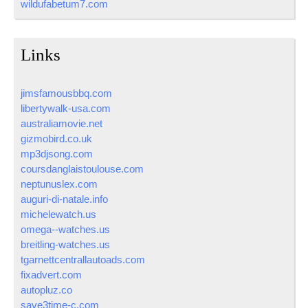
wildufabetum7.com
Links
jimsfamousbbq.com
libertywalk-usa.com
australiamovie.net
gizmobird.co.uk
mp3djsong.com
coursdanglaistoulouse.com
neptunuslex.com
auguri-di-natale.info
michelewatch.us
omega--watches.us
breitling-watches.us
tgarnettcentrallautoads.com
fixadvert.com
autopluz.co
save3time-c.com