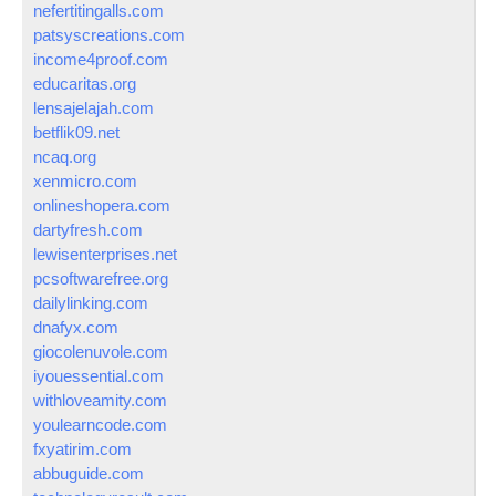
nefertitingalls.com
patsyscreations.com
income4proof.com
educaritas.org
lensajelajah.com
betflik09.net
ncaq.org
xenmicro.com
onlineshopera.com
dartyfresh.com
lewisenterprises.net
pcsoftwarefree.org
dailylinking.com
dnafyx.com
giocolenuvole.com
iyouessential.com
withloveamity.com
youlearncode.com
fxyatirim.com
abbuguide.com