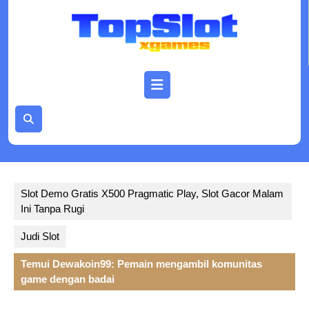
Skip
to
content
Open
Button
Slot Demo Gratis X500 Pragmatic Play, Slot Gacor Malam
Ini Tanpa Rugi
Judi Slot
Temui Dewakoin99: Pemain mengambil komunitas
game dengan badai