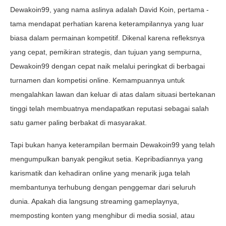
Dewakoin99, yang nama aslinya adalah David Koin, pertama -
tama mendapat perhatian karena keterampilannya yang luar
biasa dalam permainan kompetitif. Dikenal karena refleksnya
yang cepat, pemikiran strategis, dan tujuan yang sempurna,
Dewakoin99 dengan cepat naik melalui peringkat di berbagai
turnamen dan kompetisi online. Kemampuannya untuk
mengalahkan lawan dan keluar di atas dalam situasi bertekanan
tinggi telah membuatnya mendapatkan reputasi sebagai salah
satu gamer paling berbakat di masyarakat.
Tapi bukan hanya keterampilan bermain Dewakoin99 yang telah
mengumpulkan banyak pengikut setia. Kepribadiannya yang
karismatik dan kehadiran online yang menarik juga telah
membantunya terhubung dengan penggemar dari seluruh
dunia. Apakah dia langsung streaming gameplaynya,
memposting konten yang menghibur di media sosial, atau