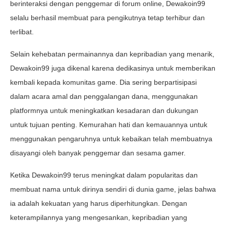
berinteraksi dengan penggemar di forum online, Dewakoin99
selalu berhasil membuat para pengikutnya tetap terhibur dan
terlibat.
Selain kehebatan permainannya dan kepribadian yang menarik,
Dewakoin99 juga dikenal karena dedikasinya untuk memberikan
kembali kepada komunitas game. Dia sering berpartisipasi
dalam acara amal dan penggalangan dana, menggunakan
platformnya untuk meningkatkan kesadaran dan dukungan
untuk tujuan penting. Kemurahan hati dan kemauannya untuk
menggunakan pengaruhnya untuk kebaikan telah membuatnya
disayangi oleh banyak penggemar dan sesama gamer.
Ketika Dewakoin99 terus meningkat dalam popularitas dan
membuat nama untuk dirinya sendiri di dunia game, jelas bahwa
ia adalah kekuatan yang harus diperhitungkan. Dengan
keterampilannya yang mengesankan, kepribadian yang