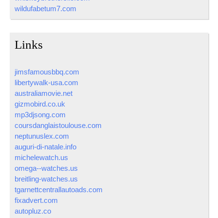
wildufabetum7.com
Links
jimsfamousbbq.com
libertywalk-usa.com
australiamovie.net
gizmobird.co.uk
mp3djsong.com
coursdanglaistoulouse.com
neptunuslex.com
auguri-di-natale.info
michelewatch.us
omega--watches.us
breitling-watches.us
tgarnettcentrallautoads.com
fixadvert.com
autopluz.co