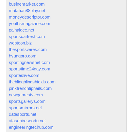
businemarket.com
matahari88play.net
moneydescriptor.com
youthsmagazine.com
painaidee.net
sportsdarkest.com
webtoon.biz
thesportswires.com
hyungpro.com
sportingnewsnet.com
sportstime24day.com
sporteslive.com
theblingblingshields.com
pinkfrenchtipnails.com
newgamestv.com
sportsgallerys.com
sportsmirrors.net
datasports.net
atasehirescortu.net
engineeringtechub.com