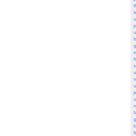
t
t
u
j
u
f
g
e
f
s
w
u
j
u
r
f
g
l
b