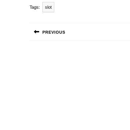
Tags:
slot
Post
PREVIOUS
navigation
Previous
post: