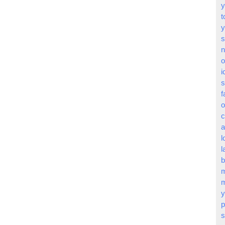
y
t
y
s
n
o
i
s
f
o
c
a
l
l
b
m
m
y
p
s