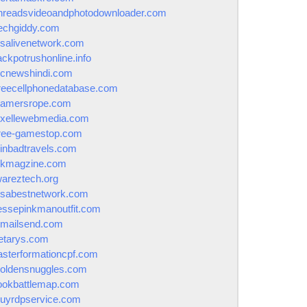
hreadsvideoandphotodownloader.com
echgiddy.com
salivenetwork.com
ackpotrushonline.info
cnewshindi.com
reecellphonedatabase.com
amersrope.com
xellewebmedia.com
ree-gamestop.com
inbadtravels.com
ukmagzine.com
areztech.org
sabestnetwork.com
essepinkmanoutfit.com
mailsend.com
etarys.com
asterformationcpf.com
oldensnuggles.com
ookbattlemap.com
uyrdpservice.com