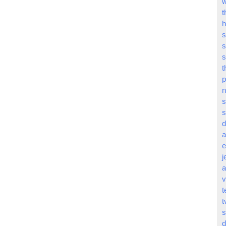
w
t
h
s
s
s
t
p
s
s
d
a
e
j
a
t
t
s
d