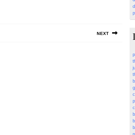
d
p
NEXT
Next
post:
p
t
j
t
b
g
c
p
c
b
b
b
p