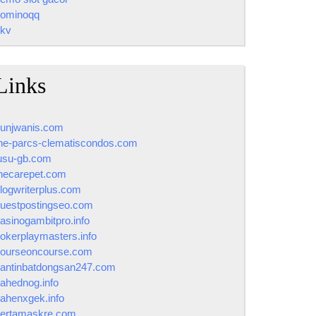
ominoqq
kv
Links
unjwanis.com
he-parcs-clematiscondos.com
usu-gb.com
hecarepet.com
logwriterplus.com
uestpostingseo.com
asinogambitpro.info
okerplaymasters.info
ourseoncourse.com
antinbatdongsan247.com
ahednog.info
ahenxgek.info
ertamaskre.com