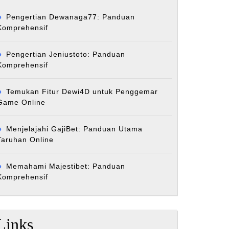
Pengertian Dewanaga77: Panduan
Komprehensif
Pengertian Jeniustoto: Panduan
Komprehensif
Temukan Fitur Dewi4D untuk Penggemar
Game Online
Menjelajahi GajiBet: Panduan Utama
Taruhan Online
Memahami Majestibet: Panduan
Komprehensif
Links