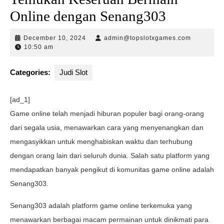
Online dengan Senang303
December
admin@to
December 10, 2024
admin@topslotxgames.com
10,
10:50 am
2024
Categories:
Judi Slot
[ad_1]
Game online telah menjadi hiburan populer bagi orang-orang
dari segala usia, menawarkan cara yang menyenangkan dan
mengasyikkan untuk menghabiskan waktu dan terhubung
dengan orang lain dari seluruh dunia. Salah satu platform yang
mendapatkan banyak pengikut di komunitas game online adalah
Senang303.
Senang303 adalah platform game online terkemuka yang
menawarkan berbagai macam permainan untuk dinikmati para