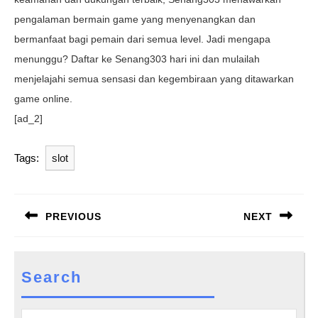
pengalaman bermain game yang menyenangkan dan
bermanfaat bagi pemain dari semua level. Jadi mengapa
menunggu? Daftar ke Senang303 hari ini dan mulailah
menjelajahi semua sensasi dan kegembiraan yang ditawarkan
game online.
[ad_2]
Tags:
slot
Post
PREVIOUS
NEXT
navigation
Previous
Next
post:
post:
Search