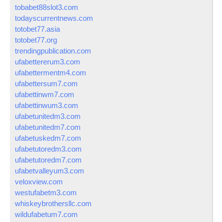
tobabet88slot3.com
todayscurrentnews.com
totobet77.asia
totobet77.org
trendingpublication.com
ufabettererum3.com
ufabettermentm4.com
ufabettersum7.com
ufabettinwm7.com
ufabettinwum3.com
ufabetunitedm3.com
ufabetunitedm7.com
ufabetuskedm7.com
ufabetutoredm3.com
ufabetutoredm7.com
ufabetvalleyum3.com
veloxview.com
westufabetm3.com
whiskeybrothersllc.com
wildufabetum7.com