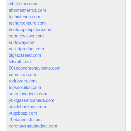
whatszow.com
ehomeamerca.com
techintendo.com
techgreenpure.com
bestdropshipstore.com
cartelreviews.com
surfsway.com
nailartproduct.com
digitactseed.com
lvlcraft.com
90secondmoneyloans.com
xenmicro.com
rodrovers.com
tripssolution.com
satta-king-india.com
yukigassencanada.com
articlehorizone.com
yuqqbbzp.com
7betagents6.com
coronavirusuptodate.com