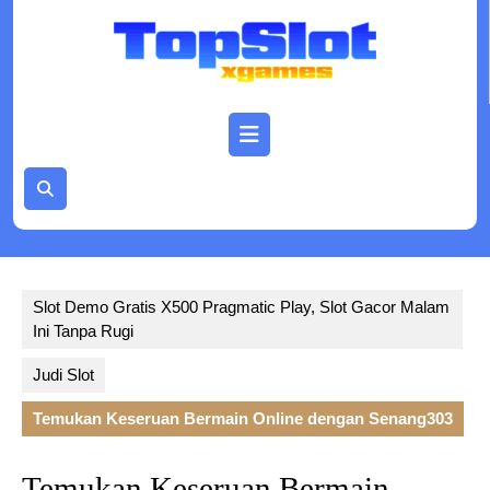
Skip
to
content
Open
Button
Slot Demo Gratis X500 Pragmatic Play, Slot Gacor Malam
Ini Tanpa Rugi
Judi Slot
Temukan Keseruan Bermain Online dengan Senang303
Temukan Keseruan Bermain