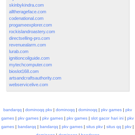
skinbykindra.com
alltherageface.com
codenational.com
progameexplorer.com
rockislandroastery.com
directselling-pro.com
revenuealarm.com
lurab.com
ignitioncoilguide.com
mytechcomputer.com
bioslot168.com
artsandcraftsauthority.com
webservicelive.com
bandarqq
|
dominoqq pkv
|
dominoqq
|
dominoqq
|
pkv games
|
pkv
games
|
pkv games
|
pkv games
|
pkv games
|
slot gacor hari ini
|
pkv
games
|
bandarqq
|
bandarqq
|
pkv games
|
situs pkv
|
situs qq
|
pkv
|