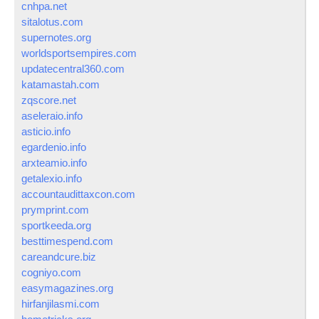
cnhpa.net
sitalotus.com
supernotes.org
worldsportsempires.com
updatecentral360.com
katamastah.com
zqscore.net
aseleraio.info
asticio.info
egardenio.info
arxteamio.info
getalexio.info
accountaudittaxcon.com
prymprint.com
sportkeeda.org
besttimespend.com
careandcure.biz
cogniyo.com
easymagazines.org
hirfanjilasmi.com