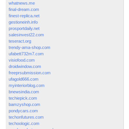
whatnews.me
final-dream.com
finest-replica.net
gestioneinh.info
prosportdaily.net
salesinvest22.com
teseract.org
trendy-ama-shop.com
ufabett732m7.com
visiofood.com
droidwindow.com
freeprsubmission.com
ufagold666.com
myinteriorblog.com
bnewsindia.com
techiepick.com
bamzyshop.com
pondycars.com
techonfutures.com
techoologic.com