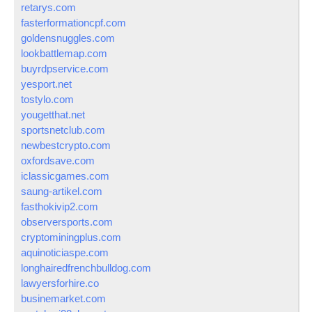
retarys.com
fasterformationcpf.com
goldensnuggles.com
lookbattlemap.com
buyrdpservice.com
yesport.net
tostylo.com
yougetthat.net
sportsnetclub.com
newbestcrypto.com
oxfordsave.com
iclassicgames.com
saung-artikel.com
fasthokivip2.com
observersports.com
cryptominingplus.com
aquinoticiaspe.com
longhairedfrenchbulldog.com
lawyersforhire.co
businemarket.com