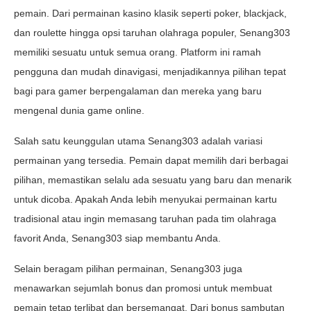
pemain. Dari permainan kasino klasik seperti poker, blackjack,
dan roulette hingga opsi taruhan olahraga populer, Senang303
memiliki sesuatu untuk semua orang. Platform ini ramah
pengguna dan mudah dinavigasi, menjadikannya pilihan tepat
bagi para gamer berpengalaman dan mereka yang baru
mengenal dunia game online.
Salah satu keunggulan utama Senang303 adalah variasi
permainan yang tersedia. Pemain dapat memilih dari berbagai
pilihan, memastikan selalu ada sesuatu yang baru dan menarik
untuk dicoba. Apakah Anda lebih menyukai permainan kartu
tradisional atau ingin memasang taruhan pada tim olahraga
favorit Anda, Senang303 siap membantu Anda.
Selain beragam pilihan permainan, Senang303 juga
menawarkan sejumlah bonus dan promosi untuk membuat
pemain tetap terlibat dan bersemangat. Dari bonus sambutan