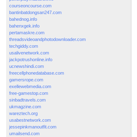
courseoncourse.com
bantinbatdongsan247.com
bahednog.info
bahenxgek.info
pertamaskre.com
threadsvideoandphotodownloader.com
techgiddy.com
usalivenetwork.com
jackpotrushonline.info
ucnewshindi.com
freecellphonedatabase.com
gamersrope.com
exellewebmedia.com
free-gamestop.com
sinbadtravels.com
ukmagzine.com
wareztech.org
usabestnetwork.com
jessepinkmanoutfit.com
umailsend.com