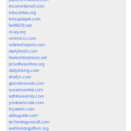
income4proof.com
educaritas.org
lensajelajah.com
betflik09.net
ncaq.org
xenmicro.com
onlineshopera.com
dartyfresh.com
lewisenterprises.net
pcsoftwarefree.org
dailylinking.com
dnafyx.com
giocolenuvole.com
iyouessential.com
withloveamity.com
youlearncode.com
fxyatirim.com
abbuguide.com
technologyresult.com
webhostingoffers.org