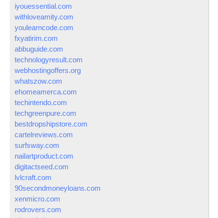
iyouessential.com
withloveamity.com
youlearncode.com
fxyatirim.com
abbuguide.com
technologyresult.com
webhostingoffers.org
whatszow.com
ehomeamerca.com
techintendo.com
techgreenpure.com
bestdropshipstore.com
cartelreviews.com
surfsway.com
nailartproduct.com
digitactseed.com
lvlcraft.com
90secondmoneyloans.com
xenmicro.com
rodrovers.com