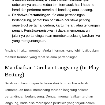
sebelumnya antara kedua tim, termasuk hasil head-to-
head dan performa mereka di kandang atau tandang.
Peristiwa Pertandingan
: Selama pertandingan
berlangsung, perhatikan peristiwa-peristiwa penting
seperti gol pertama, cedera, kartu merah, atau tendangan
penalti. Peristiwa-peristiwa ini dapat mempengaruhi
jalannya pertandingan dan membuka peluang taruhan live
yang menguntungkan.
Analisis ini akan memberi Anda informasi yang lebih baik dalam
memilih taruhan yang tepat selama pertandingan.
Manfaatkan Taruhan Langsung (In-Play
Betting)
Salah satu keuntungan terbesar dari taruhan live adalah
kemampuan untuk memasang taruhan langsung selama
pertandingan berlangsung. Dengan memanfaatkan taruhan
langsung, Anda bisa merespons peristiwa yang terjadi dalam