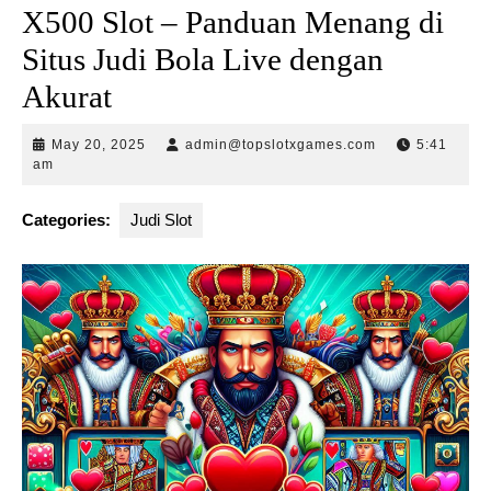
X500 Slot – Panduan Menang di
Situs Judi Bola Live dengan
Akurat
May
admin@topslotx
May 20, 2025
admin@topslotxgames.com
5:41
20,
am
2025
Categories:
Judi Slot