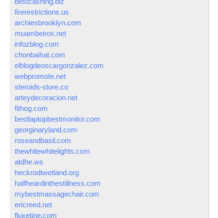
bestcashing.biz
firerestrictions.us
archiesbrooklyn.com
muambeiros.net
infozblog.com
chonbaihat.com
elblogdeoscargonzalez.com
webpromote.net
steroids-store.co
arteydecoracion.net
fithog.com
bestlaptopbestmonitor.com
georginaryland.com
roseandbasil.com
thewhitewhitelights.com
atdhe.ws
heckrodtwetland.org
halfheardinthestillness.com
mybestmassagechair.com
ericreed.net
fluxetine.com