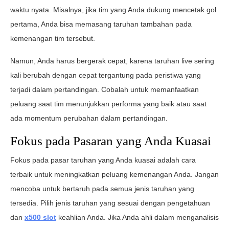
waktu nyata. Misalnya, jika tim yang Anda dukung mencetak gol
pertama, Anda bisa memasang taruhan tambahan pada
kemenangan tim tersebut.
Namun, Anda harus bergerak cepat, karena taruhan live sering
kali berubah dengan cepat tergantung pada peristiwa yang
terjadi dalam pertandingan. Cobalah untuk memanfaatkan
peluang saat tim menunjukkan performa yang baik atau saat
ada momentum perubahan dalam pertandingan.
Fokus pada Pasaran yang Anda Kuasai
Fokus pada pasar taruhan yang Anda kuasai adalah cara
terbaik untuk meningkatkan peluang kemenangan Anda. Jangan
mencoba untuk bertaruh pada semua jenis taruhan yang
tersedia. Pilih jenis taruhan yang sesuai dengan pengetahuan
dan
x500 slot
keahlian Anda. Jika Anda ahli dalam menganalisis