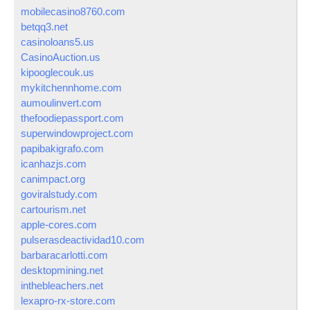
mobilecasino8760.com
betqq3.net
casinoloans5.us
CasinoAuction.us
kipooglecouk.us
mykitchennhome.com
aumoulinvert.com
thefoodiepassport.com
superwindowproject.com
papibakigrafo.com
icanhazjs.com
canimpact.org
goviralstudy.com
cartourism.net
apple-cores.com
pulserasdeactividad10.com
barbaracarlotti.com
desktopmining.net
inthebleachers.net
lexapro-rx-store.com