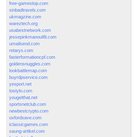
free-gamestop.com
sinbadtravels.com
ukmagzine.com
wareztech.org
usabestnetwork.com
jessepinkmanoutfit.com
umailsend.com
retarys.com
fasterformationcpf.com
goldensnuggles.com
lookbattlemap.com
buyrdpservice.com
yesport.net
tostylo.com
yougetthat.net
sportsnetclub.com
newbestcrypto.com
oxfordsave.com
iclassicgames.com
saung-artikel.com