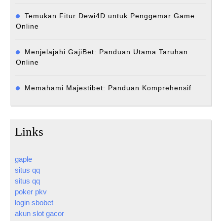
Temukan Fitur Dewi4D untuk Penggemar Game
Online
Menjelajahi GajiBet: Panduan Utama Taruhan
Online
Memahami Majestibet: Panduan Komprehensif
Links
gaple
situs qq
situs qq
poker pkv
login sbobet
akun slot gacor