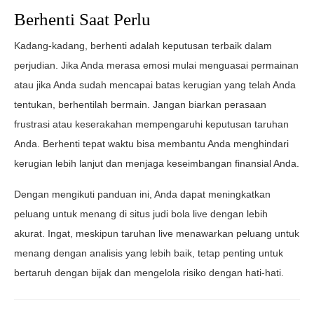
Berhenti Saat Perlu
Kadang-kadang, berhenti adalah keputusan terbaik dalam
perjudian. Jika Anda merasa emosi mulai menguasai permainan
atau jika Anda sudah mencapai batas kerugian yang telah Anda
tentukan, berhentilah bermain. Jangan biarkan perasaan
frustrasi atau keserakahan mempengaruhi keputusan taruhan
Anda. Berhenti tepat waktu bisa membantu Anda menghindari
kerugian lebih lanjut dan menjaga keseimbangan finansial Anda.
Dengan mengikuti panduan ini, Anda dapat meningkatkan
peluang untuk menang di situs judi bola live dengan lebih
akurat. Ingat, meskipun taruhan live menawarkan peluang untuk
menang dengan analisis yang lebih baik, tetap penting untuk
bertaruh dengan bijak dan mengelola risiko dengan hati-hati.
Post