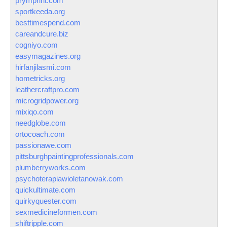
prymprint.com
sportkeeda.org
besttimespend.com
careandcure.biz
cogniyo.com
easymagazines.org
hirfanjilasmi.com
hometricks.org
leathercraftpro.com
microgridpower.org
mixiqo.com
needglobe.com
ortocoach.com
passionawe.com
pittsburghpaintingprofessionals.com
plumberryworks.com
psychoterapiawioletanowak.com
quickultimate.com
quirkyquester.com
sexmedicineformen.com
shiftripple.com