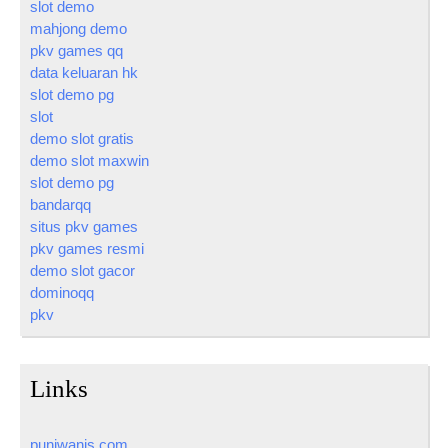
slot demo
mahjong demo
pkv games qq
data keluaran hk
slot demo pg
slot
demo slot gratis
demo slot maxwin
slot demo pg
bandarqq
situs pkv games
pkv games resmi
demo slot gacor
dominoqq
pkv
Links
punjwanis.com