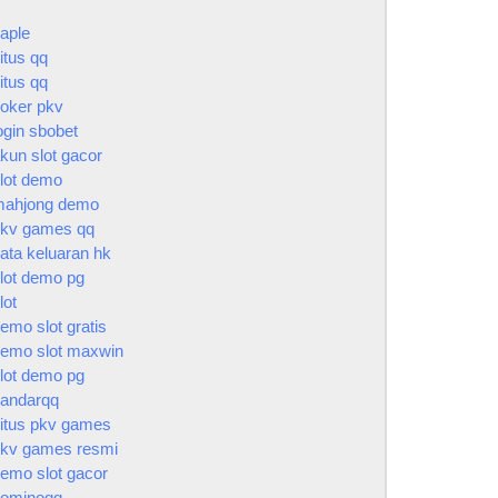
aple
itus qq
itus qq
oker pkv
ogin sbobet
kun slot gacor
lot demo
mahjong demo
kv games qq
ata keluaran hk
lot demo pg
lot
emo slot gratis
emo slot maxwin
lot demo pg
andarqq
itus pkv games
kv games resmi
emo slot gacor
ominoqq