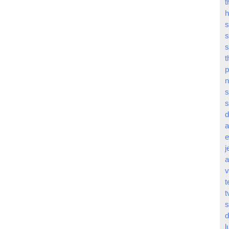
t
h
s
s
s
t
p
s
s
d
a
e
j
a
t
t
s
d
l