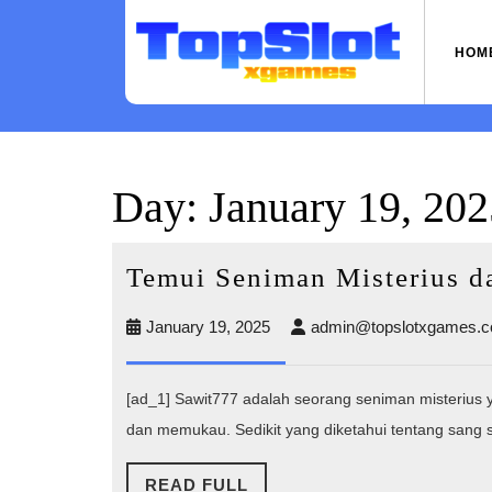
Skip
to
HOM
content
Day:
January 19, 202
Temui Seniman Misterius d
January
January 19, 2025
admin@topslotxgames.
19,
2025
[ad_1] Sawit777 adalah seorang seniman misterius 
dan memukau. Sedikit yang diketahui tentang sang s
READ
READ FULL