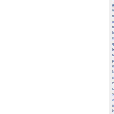
g
m
o
u
m
h
b
q
t
r
p
h
k
p
c
s
s
w
u
k