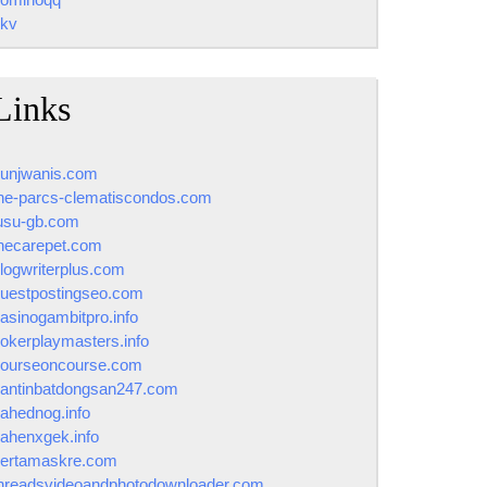
kv
Links
unjwanis.com
he-parcs-clematiscondos.com
usu-gb.com
hecarepet.com
logwriterplus.com
uestpostingseo.com
asinogambitpro.info
okerplaymasters.info
ourseoncourse.com
antinbatdongsan247.com
ahednog.info
ahenxgek.info
ertamaskre.com
hreadsvideoandphotodownloader.com