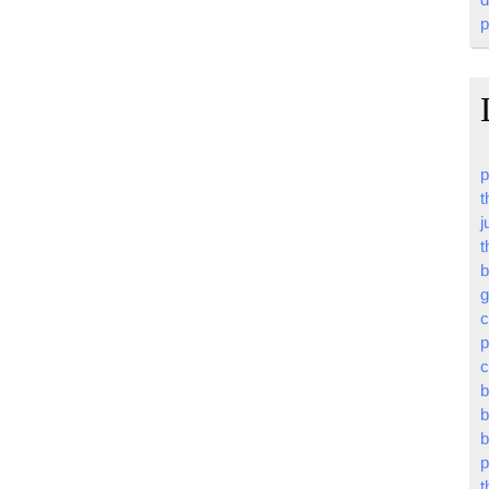
p
p
t
j
t
b
g
c
p
c
b
b
b
p
t