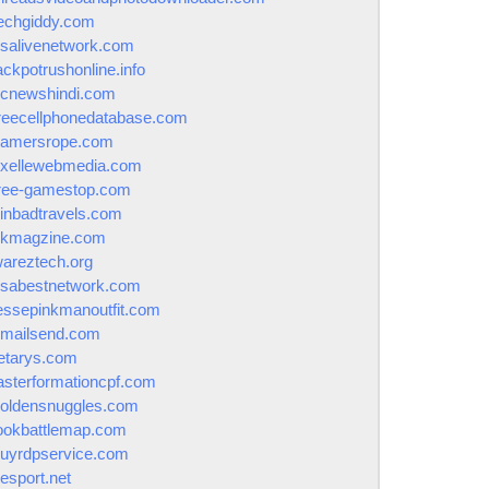
echgiddy.com
salivenetwork.com
ackpotrushonline.info
cnewshindi.com
reecellphonedatabase.com
amersrope.com
xellewebmedia.com
ree-gamestop.com
inbadtravels.com
ukmagzine.com
areztech.org
sabestnetwork.com
essepinkmanoutfit.com
mailsend.com
etarys.com
asterformationcpf.com
oldensnuggles.com
ookbattlemap.com
uyrdpservice.com
esport.net