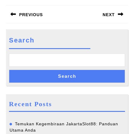
Post
PREVIOUS
NEXT
navigation
Previous
Next
post:
post:
Search
Search
Recent Posts
Temukan Kegembiraan JakartaSlot88: Panduan
Utama Anda