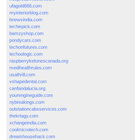
ufagold666.com
myinteriorblog.com
bnewsindia.com
techiepick.com
bamzyshop.com
pondycars.com
techonfutures.com
techoologic.com
raspberryketonescanada.org
medihealthrules.com
usathrill.com
vshapedental.com
canfandalucia.org
yourengineguide.com
nybreakings.com
outstationcabsservices.com
thekrtagy.com
xchangeindia.com
coolmicrotech.com
dreamhousehack.com