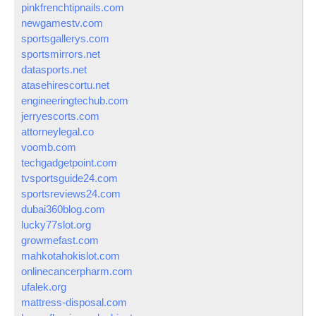
pinkfrenchtipnails.com
newgamestv.com
sportsgallerys.com
sportsmirrors.net
datasports.net
atasehirescortu.net
engineeringtechub.com
jerryescorts.com
attorneylegal.co
voomb.com
techgadgetpoint.com
tvsportsguide24.com
sportsreviews24.com
dubai360blog.com
lucky77slot.org
growmefast.com
mahkotahokislot.com
onlinecancerpharm.com
ufalek.org
mattress-disposal.com