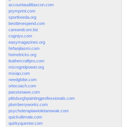
accountaudittaxcon.com
prymprint.com
sportkeeda.org
besttimespend.com
careandcure.biz
cogniyo.com
easymagazines.org
hirfanjilasmi.com
hometricks.org
leathercraftpro.com
microgridpower.org
mixiqo.com
needglobe.com
ortocoach.com
passionawe.com
pittsburghpaintingprofessionals.com
plumberryworks.com
psychoterapiawioletanowak.com
quickultimate.com
quirkyquester.com