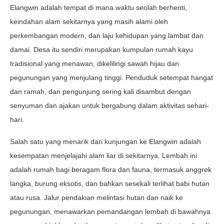
Elangwin adalah tempat di mana waktu seolah berhenti,
keindahan alam sekitarnya yang masih alami oleh
perkembangan modern, dan laju kehidupan yang lambat dan
damai. Desa itu sendiri merupakan kumpulan rumah kayu
tradisional yang menawan, dikelilingi sawah hijau dan
pegunungan yang menjulang tinggi. Penduduk setempat hangat
dan ramah, dan pengunjung sering kali disambut dengan
senyuman dan ajakan untuk bergabung dalam aktivitas sehari-
hari.
Salah satu yang menarik dari kunjungan ke Elangwin adalah
kesempatan menjelajahi alam liar di sekitarnya. Lembah ini
adalah rumah bagi beragam flora dan fauna, termasuk anggrek
langka, burung eksotis, dan bahkan sesekali terlihat babi hutan
atau rusa. Jalur pendakian melintasi hutan dan naik ke
pegunungan, menawarkan pemandangan lembah di bawahnya