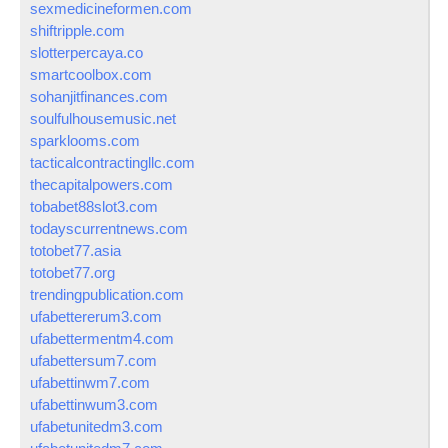
sexmedicineformen.com
shiftripple.com
slotterpercaya.co
smartcoolbox.com
sohanjitfinances.com
soulfulhousemusic.net
sparklooms.com
tacticalcontractingllc.com
thecapitalpowers.com
tobabet88slot3.com
todayscurrentnews.com
totobet77.asia
totobet77.org
trendingpublication.com
ufabettererum3.com
ufabettermentm4.com
ufabettersum7.com
ufabettinwm7.com
ufabettinwum3.com
ufabetunitedm3.com