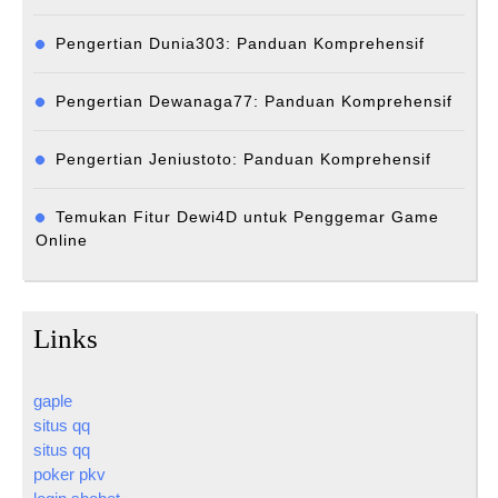
Pengertian Dunia303: Panduan Komprehensif
Pengertian Dewanaga77: Panduan Komprehensif
Pengertian Jeniustoto: Panduan Komprehensif
Temukan Fitur Dewi4D untuk Penggemar Game
Online
Links
gaple
situs qq
situs qq
poker pkv