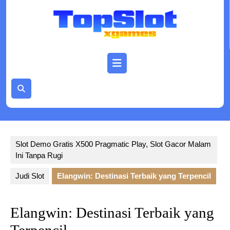
Skip
to
content
Open
Button
Slot Demo Gratis X500 Pragmatic Play, Slot Gacor Malam
Ini Tanpa Rugi
Judi Slot
Elangwin: Destinasi Terbaik yang Terpencil
Elangwin: Destinasi Terbaik yang