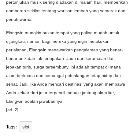
pertunjukan musik sering diadakan di malam hari, memberikan
gambaran sekilas tentang warisan lembah yang semarak dan
penuh warna.
Elangwin mungkin bukan tempat yang paling mudah untuk
dijangkau, namun bagi mereka yang ingin melakukan
perjalanan, Elangwin menawarkan pengalaman yang benar-
benar unik dan tak terlupakan. Jauh dari keramaian dan
jebakan turis, surga tersembunyi ini adalah tempat di mana
alam berkuasa dan semangat petualangan tetap hidup dan
sehat. Jadi, jika Anda mencari destinasi yang akan membawa
Anda keluar dari jalur terpencil menuju jantung alam liar,
Elangwin adalah jawabannya.
[ad_2]
Tags:
slot