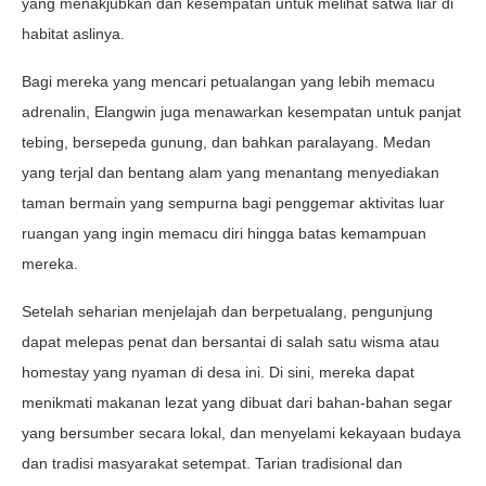
yang menakjubkan dan kesempatan untuk melihat satwa liar di
habitat aslinya.
Bagi mereka yang mencari petualangan yang lebih memacu
adrenalin, Elangwin juga menawarkan kesempatan untuk panjat
tebing, bersepeda gunung, dan bahkan paralayang. Medan
yang terjal dan bentang alam yang menantang menyediakan
taman bermain yang sempurna bagi penggemar aktivitas luar
ruangan yang ingin memacu diri hingga batas kemampuan
mereka.
Setelah seharian menjelajah dan berpetualang, pengunjung
dapat melepas penat dan bersantai di salah satu wisma atau
homestay yang nyaman di desa ini. Di sini, mereka dapat
menikmati makanan lezat yang dibuat dari bahan-bahan segar
yang bersumber secara lokal, dan menyelami kekayaan budaya
dan tradisi masyarakat setempat. Tarian tradisional dan