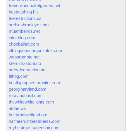
freeonlinecricketgames.net
bestcashing.biz
firerestrictions.us
archiesbrooklyn.com
muambeiros.net
infozblog.com
chonbaihat.com
elblogdeoscargonzalez.com
webpromote.net
steroids-store.co
arteydecoracion.net
fithog.com
bestlaptopbestmonitor.com
georginaryland.com
roseandbasil.com
thewhitewhitelights.com
atdhe.ws
heckrodtwetland.org
halfheardinthestillness.com
mybestmassagechair.com