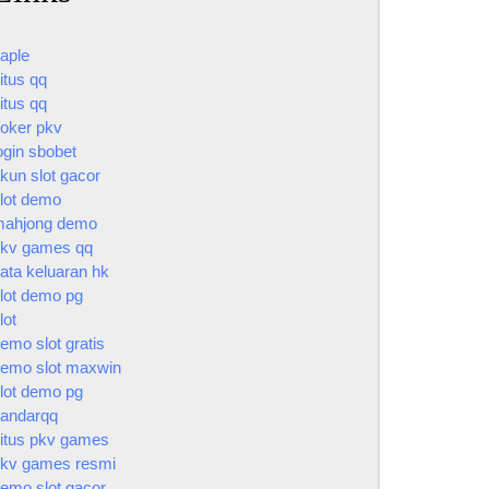
aple
itus qq
itus qq
oker pkv
ogin sbobet
kun slot gacor
lot demo
mahjong demo
kv games qq
ata keluaran hk
lot demo pg
lot
emo slot gratis
emo slot maxwin
lot demo pg
andarqq
itus pkv games
kv games resmi
emo slot gacor