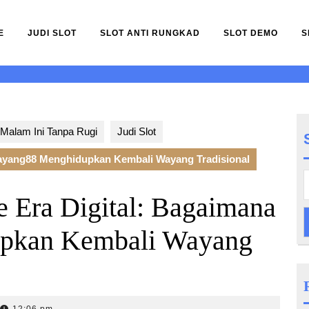
E
JUDI SLOT
SLOT ANTI RUNGKAD
SLOT DEMO
S
 Malam Ini Tanpa Rugi
Judi Slot
ayang88 Menghidupkan Kembali Wayang Tradisional
Era Digital: Bagaimana
pkan Kembali Wayang
min@topslotxgames.com