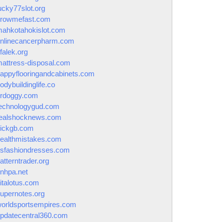
ucky77slot.org
rowmefast.com
ahkotahokislot.com
nlinecancerpharm.com
falek.org
attress-disposal.com
appyflooringandcabinets.com
odybuildinglife.co
rdoggy.com
echnologygud.com
ealshocknews.com
ickgb.com
ealthmistakes.com
sfashiondresses.com
atterntrader.org
nhpa.net
italotus.com
upernotes.org
orldsportsempires.com
pdatecentral360.com