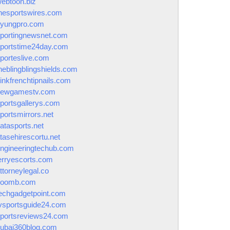
ebtoon.biz
hesportswires.com
yungpro.com
portingnewsnet.com
portstime24day.com
porteslive.com
heblingblingshields.com
inkfrenchtipnails.com
newgamestv.com
portsgallerys.com
portsmirrors.net
atasports.net
tasehirescortu.net
ngineeringtechub.com
erryescorts.com
ttorneylegal.co
voomb.com
echgadgetpoint.com
vsportsguide24.com
portsreviews24.com
ubai360blog.com