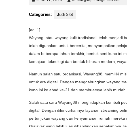
June 11, 2026
admin@topslotxgames.com
11,
2026
Categories:
Judi Slot
[ad_1]
Wayang, atau wayang kulit tradisional, telah menjadi b
telah digunakan untuk bercerita, menyampaikan pelaj
dalam beberapa tahun terakhir, bentuk seni kuno ini m
kemajuan teknologi dan bentuk hiburan modern, wayan
Namun salah satu organisasi, Wayang88, memiliki mi
untuk era digital. Dengan menggabungkan wayang tr
kuno ini ke abad ke-21 dan membuatnya lebih mudah d
Salah satu cara Wayang88 menghidupkan kembali peda
digital. Dengan diluncurkannya layanan streaming onli
pertunjukan wayang dari kenyamanan rumah mereka se
khalayak yang lebih luas dibandingkan sebelumnya,