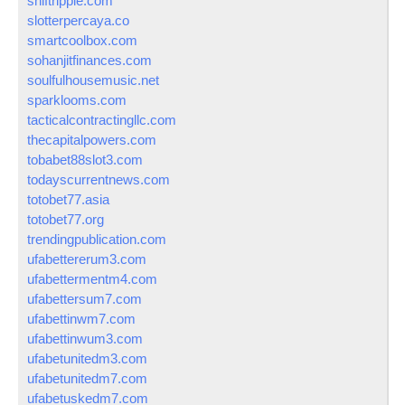
shiftripple.com
slotterpercaya.co
smartcoolbox.com
sohanjitfinances.com
soulfulhousemusic.net
sparklooms.com
tacticalcontractingllc.com
thecapitalpowers.com
tobabet88slot3.com
todayscurrentnews.com
totobet77.asia
totobet77.org
trendingpublication.com
ufabettererum3.com
ufabettermentm4.com
ufabettersum7.com
ufabettinwm7.com
ufabettinwum3.com
ufabetunitedm3.com
ufabetunitedm7.com
ufabetuskedm7.com