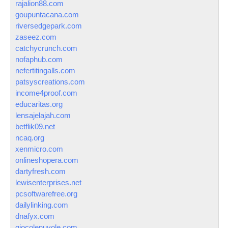
rajalion88.com
goupuntacana.com
riversedgepark.com
zaseez.com
catchycrunch.com
nofaphub.com
nefertitingalls.com
patsyscreations.com
income4proof.com
educaritas.org
lensajelajah.com
betflik09.net
ncaq.org
xenmicro.com
onlineshopera.com
dartyfresh.com
lewisenterprises.net
pcsoftwarefree.org
dailylinking.com
dnafyx.com
giocolenuvole.com