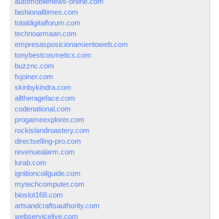
automobilenews-online.com
fashionalltimes.com
totaldigitalforum.com
technoarmaan.com
empresasposicionamientoweb.com
tonybestcosmetics.com
buzznc.com
fxjoiner.com
skinbykindra.com
alltherageface.com
codenational.com
progameexplorer.com
rockislandroastery.com
directselling-pro.com
revenuealarm.com
lurab.com
ignitioncoilguide.com
mytechcomputer.com
bioslot168.com
artsandcraftsauthority.com
webservicelive.com