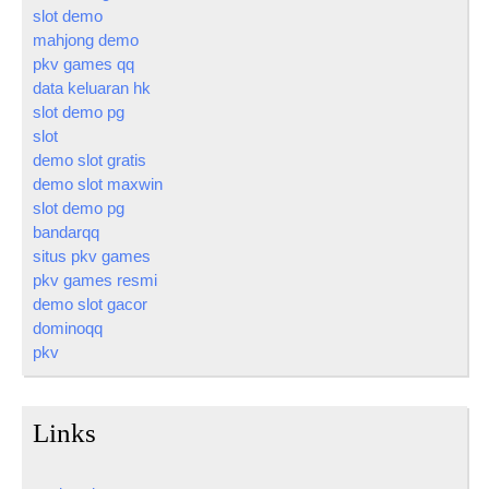
slot demo
mahjong demo
pkv games qq
data keluaran hk
slot demo pg
slot
demo slot gratis
demo slot maxwin
slot demo pg
bandarqq
situs pkv games
pkv games resmi
demo slot gacor
dominoqq
pkv
Links