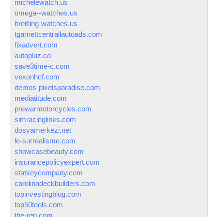
michelewatch.us
omega--watches.us
breitling-watches.us
tgarnettcentrallautoads.com
fixadvert.com
autopluz.co
save3time-c.com
vexonhcf.com
demos-pixelsparadise.com
mediatitude.com
prewarmotorcycles.com
simracinglinks.com
dosyamerkezi.net
le-surrealisme.com
showcasebeauty.com
insurancepolicyexpert.com
statkeycompany.com
carolinadeckbuilders.com
topinvestingblog.com
top50tools.com
the-rep.com