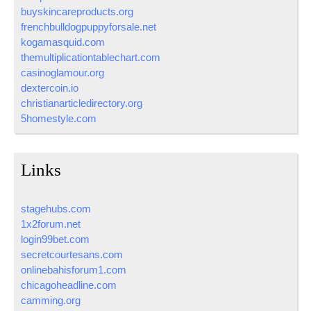
buyskincareproducts.org
frenchbulldogpuppyforsale.net
kogamasquid.com
themultiplicationtablechart.com
casinoglamour.org
dextercoin.io
christianarticledirectory.org
5homestyle.com
Links
stagehubs.com
1x2forum.net
login99bet.com
secretcourtesans.com
onlinebahisforum1.com
chicagoheadline.com
camming.org