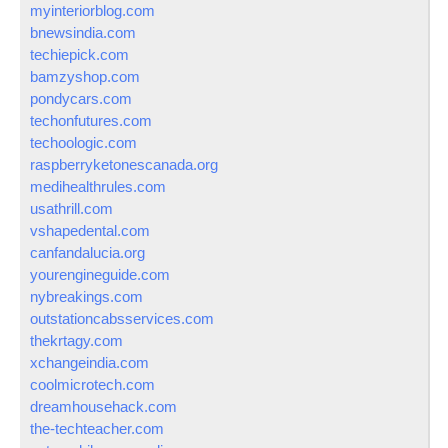
myinteriorblog.com
bnewsindia.com
techiepick.com
bamzyshop.com
pondycars.com
techonfutures.com
techoologic.com
raspberryketonescanada.org
medihealthrules.com
usathrill.com
vshapedental.com
canfandalucia.org
yourengineguide.com
nybreakings.com
outstationcabsservices.com
thekrtagy.com
xchangeindia.com
coolmicrotech.com
dreamhousehack.com
the-techteacher.com