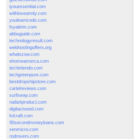
iyouessential.com
withloveamity.com
youlearncode.com
fxyatirim.com
abbuguide.com
technologyresult.com
webhostingoffers.org
whatszow.com
ehomeamerca.com
techintendo.com
techgreenpure.com
bestdropshipstore.com
cartelreviews.com
surfsway.com
nailartproduct.com
digitactseed.com
lvlcraft.com
90secondmoneyloans.com
xenmicro.com
rodrovers.com